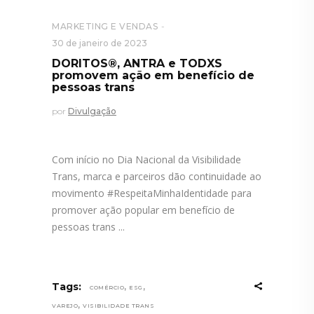
MARKETING E VENDAS
30 de janeiro de 2023
DORITOS®, ANTRA e TODXS
promovem ação em benefício de
pessoas trans
por
Divulgação
Com início no Dia Nacional da Visibilidade
Trans, marca e parceiros dão continuidade ao
movimento #RespeitaMinhaIdentidade para
promover ação popular em benefício de
pessoas trans
,
,
Tags:
COMÉRCIO
ESG
,
VAREJO
VISIBILIDADE TRANS