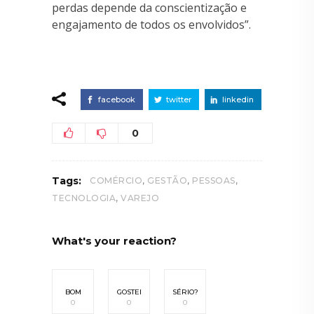
perdas depende da conscientização e
engajamento de todos os envolvidos”.
facebook
twitter
linkedin
0
,
,
,
Tags:
COMÉRCIO
GESTÃO
PESSOAS
,
TECNOLOGIA
VAREJO
What's your reaction?
BOM
GOSTEI
SÉRIO?
0
0
0