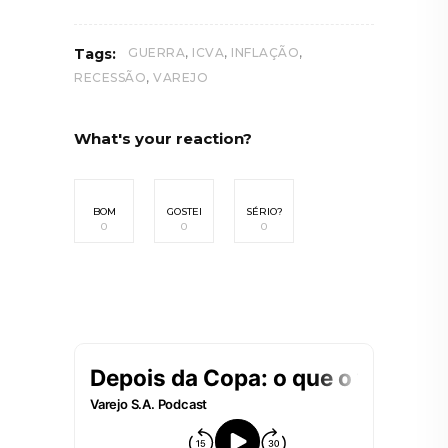
,
,
,
Tags:
GUERRA
ICVA
INFLAÇÃO
,
RECESSÃO
VAREJO
What's your reaction?
BOM
GOSTEI
SÉRIO?
0
0
0