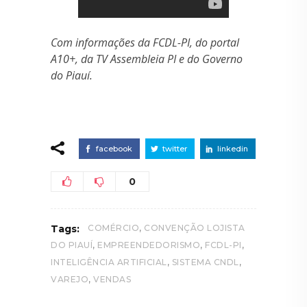
Com informações da FCDL-PI, do portal
A10+, da TV Assembleia PI e do Governo
do Piauí.
facebook
twitter
linkedin
0
,
Tags:
COMÉRCIO
CONVENÇÃO LOJISTA
,
,
,
DO PIAUÍ
EMPREENDEDORISMO
FCDL-PI
,
,
INTELIGÊNCIA ARTIFICIAL
SISTEMA CNDL
,
VAREJO
VENDAS