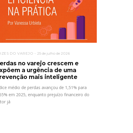
OZES DO VAREJO
25 de julho de 2026
erdas no varejo crescem e
xpõem a urgência de uma
revenção mais inteligente
dice médio de perdas avançou de 1,51% para
65% em 2025, enquanto prejuízo financeiro do
tor já