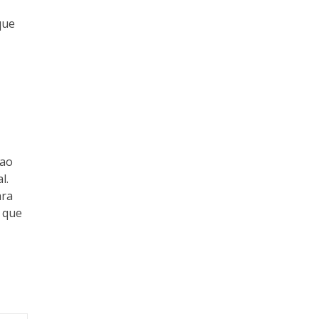
que
 ao
l.
ara
 que