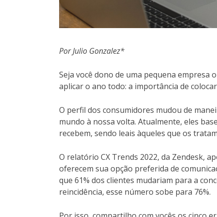
Por Julio Gonzalez*
Seja você dono de uma pequena empresa ou
aplicar o ano todo: a importância de colocar
O perfil dos consumidores mudou de maneir
mundo à nossa volta. Atualmente, eles bas
recebem, sendo leais àqueles que os trata
O relatório CX Trends 2022, da Zendesk, a
oferecem sua opção preferida de comunicaç
que 61% dos clientes mudariam para a conc
reincidência, esse número sobe para 76%.
Por isso, compartilho com vocês os cinco 