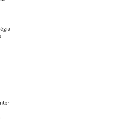
tégia
s
nter
a