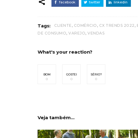
facebook
twitter
linkedin
,
,
,
Tags:
CLIENTE
COMÉRCIO
CX TRENDS 2022
,
,
DE CONSUMO
VAREJO
VENDAS
What's your reaction?
BOM
GOSTEI
SÉRIO?
0
0
0
Veja também...