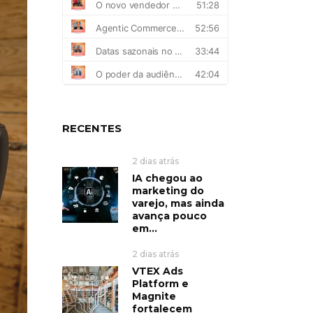
RECENTES
2 dias atrás
IA chegou ao
marketing do
varejo, mas ainda
avança pouco
em...
2 dias atrás
VTEX Ads
Platform e
Magnite
fortalecem