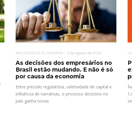
NEGÓCIOS E ECONOMIA
2 de agosto de 2026
V
As decisões dos empresários no
P
Brasil estão mudando. E não é só
e
por causa da economia
p
s
Entre pressão regulatória, seletividade de capital e
Ín
influência de narrativas, o processo decisório no
1,
país ganha novas
se