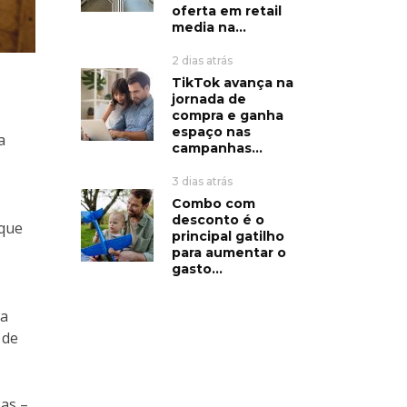
oferta em retail
media na...
2 dias atrás
TikTok avança na
jornada de
compra e ganha
espaço nas
a
campanhas...
3 dias atrás
Combo com
desconto é o
 que
principal gatilho
para aumentar o
gasto...
ca
 de
as –