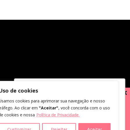
Uso de cookies
Utilizamos cookies para oferecer melhor
Usamos cookies para aprimorar sua navegação e nosso
experiência, melhorar o desempenho,
tráfego. Ao clicar em
"Aceitar"
, você concorda com o uso
analisar como você interage em nosso
de cookies e nossa
Política de Privacidade.
site e personalizar conteúdo.
em receber comunicações.
us dados, eu concordo com a
Customizar
Rejeitar
Aceitar