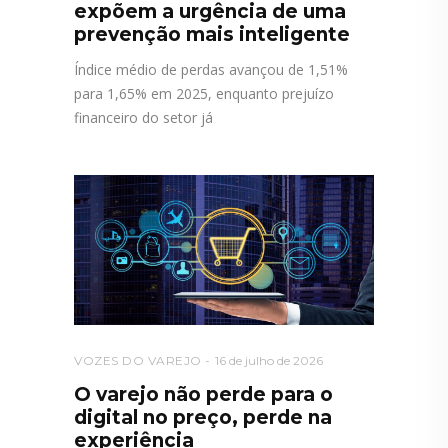
expõem a urgência de uma
prevenção mais inteligente
Índice médio de perdas avançou de 1,51%
para 1,65% em 2025, enquanto prejuízo
financeiro do setor já
VOZES DO VAREJO
16 de julho de 2026
O varejo não perde para o
digital no preço, perde na
experiência