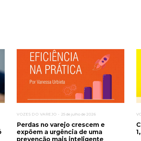
VOZES DO VAREJO
25 de julho de 2026
V
o
Perdas no varejo crescem e
C
ó
expõem a urgência de uma
1
prevenção mais inteligente