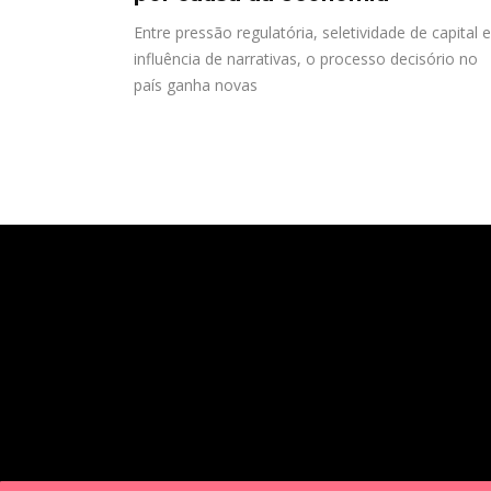
Entre pressão regulatória, seletividade de capital e
influência de narrativas, o processo decisório no
país ganha novas