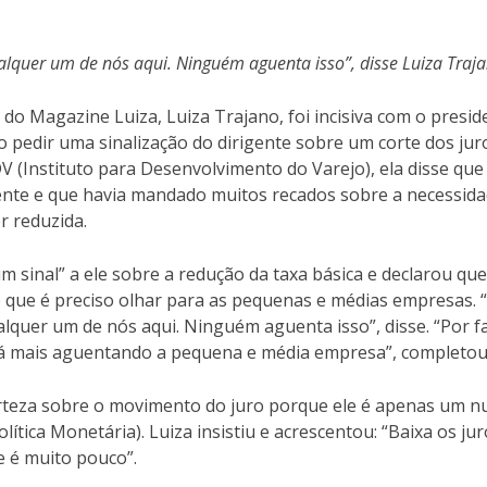
alquer um de nós aqui. Ninguém aguenta isso”, disse Luiza Traj
do Magazine Luiza, Luiza Trajano, foi incisiva com o presid
pedir uma sinalização do dirigente sobre um corte dos jur
 (Instituto para Desenvolvimento do Varejo), ela disse que 
mente e que havia mandado muitos recados sobre a necessid
r reduzida.
 sinal” a ele sobre a redução da taxa básica e declarou que
e que é preciso olhar para as pequenas e médias empresas. 
lquer um de nós aqui. Ninguém aguenta isso”, disse. “Por f
stá mais aguentando a pequena e média empresa”, completou
rteza sobre o movimento do juro porque ele é apenas um 
ítica Monetária). Luiza insistiu e acrescentou: “Baixa os jur
e é muito pouco”.