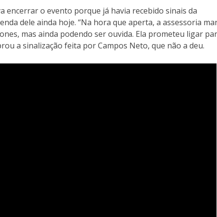
va encerrar o evento porque já havia recebido sinais da
nda dele ainda hoje. “Na hora que aperta, a assessoria ma
fones, mas ainda podendo ser ouvida. Ela prometeu ligar par
brou a sinalização feita por Campos Neto, que não a deu.