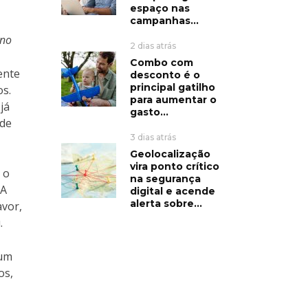
espaço nas
campanhas...
ano
2 dias atrás
Combo com
ente
desconto é o
principal gatilho
os.
para aumentar o
já
gasto...
ade
3 dias atrás
Geolocalização
vira ponto crítico
 o
na segurança
“A
digital e acende
alerta sobre...
avor,
.
num
os,