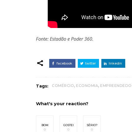
Fonte: Estadão e Poder 360.
facebook
twitter
linkedin
,
,
Tags:
COMÉRCIO
ECONOMIA
EMPREENDEDO
What's your reaction?
BOM
GOSTEI
SÉRIO?
0
0
0