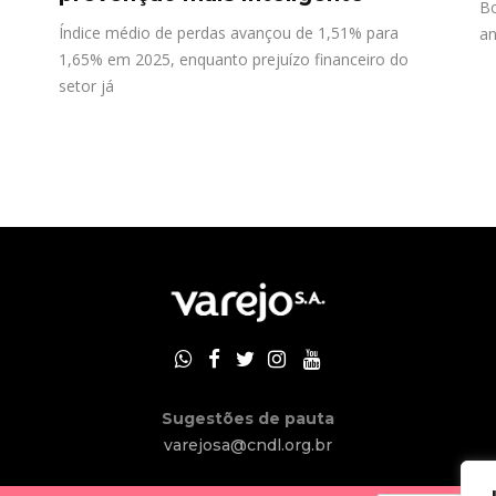
Bo
Índice médio de perdas avançou de 1,51% para
an
1,65% em 2025, enquanto prejuízo financeiro do
setor já
Sugestões de pauta
varejosa@cndl.org.br