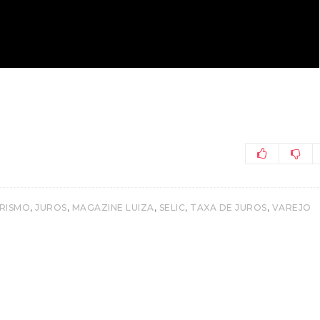
,
,
,
,
,
RISMO
JUROS
MAGAZINE LUIZA
SELIC
TAXA DE JUROS
VAREJO