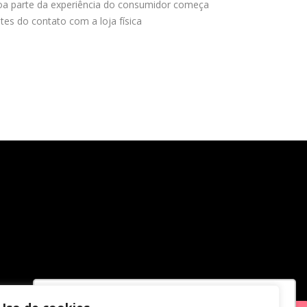
a parte da experiência do consumidor começa
tes do contato com a loja física