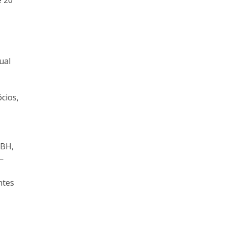
e 20
ual
cios,
-BH,
—
ntes