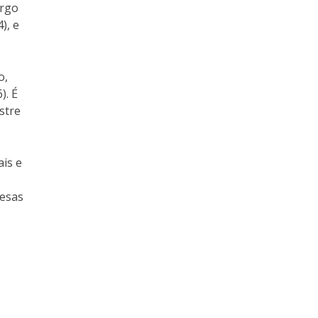
argo
), e
o,
). É
stre
is e
resas