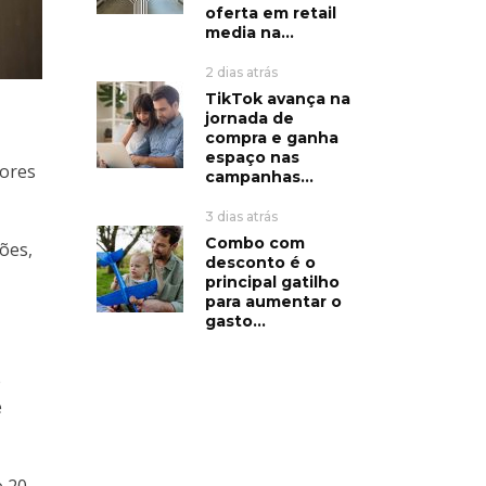
oferta em retail
media na...
2 dias atrás
TikTok avança na
jornada de
compra e ganha
espaço nas
tores
campanhas...
3 dias atrás
Combo com
ões,
desconto é o
principal gatilho
para aumentar o
gasto...
e
e