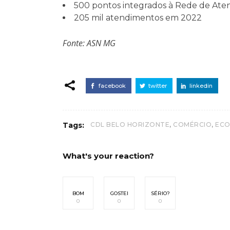
500 pontos integrados à Rede de At
205 mil atendimentos em 2022
Fonte: ASN MG
facebook
twitter
linkedin
,
,
Tags:
CDL BELO HORIZONTE
COMÉRCIO
ECO
What's your reaction?
BOM
GOSTEI
SÉRIO?
0
0
0