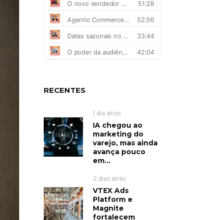
RECENTES
1 dia atrás
IA chegou ao
marketing do
varejo, mas ainda
avança pouco
em...
2 dias atrás
VTEX Ads
Platform e
Magnite
fortalecem