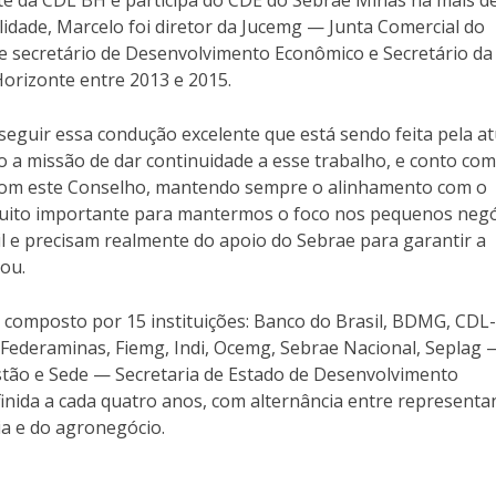
nte da CDL BH e participa do CDE do Sebrae Minas há mais d
idade, Marcelo foi diretor da Jucemg — Junta Comercial do
 e secretário de Desenvolvimento Econômico e Secretário da
Horizonte entre 2013 e 2015.
a seguir essa condução excelente que está sendo feita pela at
ho a missão de dar continuidade a esse trabalho, e conto com
com este Conselho, mantendo sempre o alinhamento com o
muito importante para mantermos o foco nos pequenos negó
 e precisam realmente do apoio do Sebrae para garantir a
cou.
 composto por 15 instituições: Banco do Brasil, BDMG, CDL
 Federaminas, Fiemg, Indi, Ocemg, Sebrae Nacional, Seplag 
stão e Sede — Secretaria de Estado de Desenvolvimento
inida a cada quatro anos, com alternância entre representa
ia e do agronegócio.