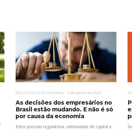
NEGÓCIOS E ECONOMIA
2 de agosto de 2026
V
As decisões dos empresários no
P
Brasil estão mudando. E não é só
e
por causa da economia
p
s
Entre pressão regulatória, seletividade de capital e
Ín