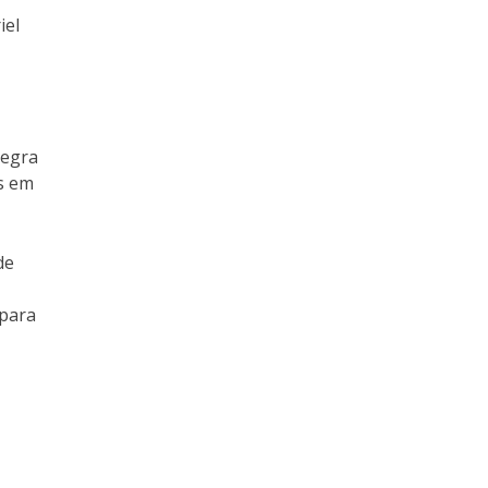
iel
tegra
as em
de
 para