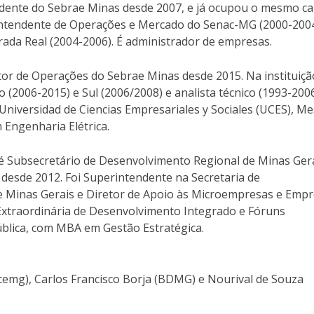
ndente do Sebrae Minas desde 2007, e já ocupou o mesmo c
erintendente de Operações e Mercado do Senac-MG (2000-2004
rada Real (2004-2006). É administrador de empresas.
or de Operações do Sebrae Minas desde 2015. Na instituiçã
(2006-2015) e Sul (2006/2008) e analista técnico (1993-2006
niversidad de Ciencias Empresariales y Sociales (UCES), Me
Engenharia Elétrica.
 é Subsecretário de Desenvolvimento Regional de Minas Gera
 desde 2012. Foi Superintendente na Secretaria de
 Minas Gerais e Diretor de Apoio às Microempresas e Emp
Extraordinária de Desenvolvimento Integrado e Fóruns
blica, com MBA em Gestão Estratégica.
Ocemg), Carlos Francisco Borja (BDMG) e Nourival de Souza