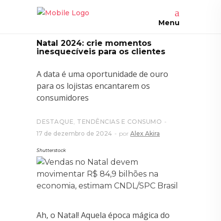
Menu
Natal 2024: crie momentos
inesquecíveis para os clientes
A data é uma oportunidade de ouro
para os lojistas encantarem os
consumidores
DESTAQUE
,
TENDÊNCIAS E CONSUMO
17 de dezembro de 2024
por
Alex Akira
Shutterstock
Ah, o Natal! Aquela época mágica do