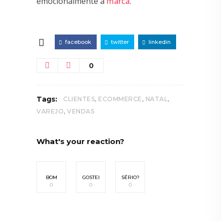
emocionalmente à
marca
.
facebook
twitter
linkedin
0
,
,
,
Tags:
CLIENTES
ECOMMERCE
NATAL
,
VAREJO
VENDAS
What's your reaction?
BOM
GOSTEI
SÉRIO?
0
0
0