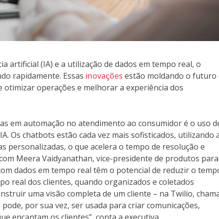
ia artificial (IA) e a utilização de dados em tempo real, o
ando rapidamente. Essas
inovações
estão moldando o futuro
e otimizar operações e melhorar a experiência dos
cias em automação no atendimento ao consumidor é o uso d
A. Os chatbots estão cada vez mais sofisticados, utilizando 
s personalizadas, o que acelera o tempo de resolução e
o com Meera Vaidyanathan, vice-presidente de produtos para
com dados em tempo real têm o potencial de reduzir o temp
po real dos clientes, quando organizados e coletados
struir uma visão completa de um cliente – na Twilio, cha
ta pode, por sua vez, ser usada para criar comunicações,
e encantam os clientes”, conta a executiva.