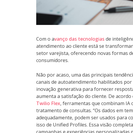
Com o a
vanço das tecnologias
de inteligênc
atendimento ao cliente está se transform
setor varejista, oferecendo novas formas d
consumidores.
Não por acaso, uma das principais tendên
canais de autoatendimento habilitados por I
inovação generativa para fornecer resposta
aumenta a satisfação do cliente. De acord
Twilio Flex
, ferramentas que combinam IA 
tratamento de consultas. “Os dados em tem
adequadamente, podem ser usados para con
isso de Unified Profiles. Essa visão comple
campanhas e experiências personalizadas qu