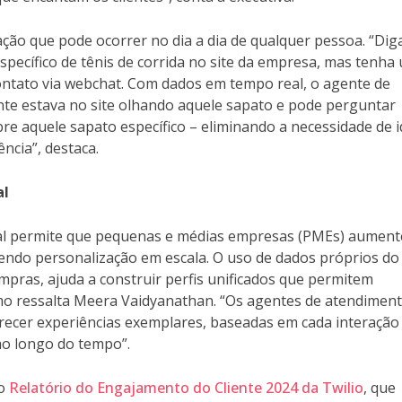
ação que pode ocorrer no dia a dia de qualquer pessoa. “Di
specífico de tênis de corrida no site da empresa, mas tenha
ntato via webchat. Com dados em tempo real, o agente de
ente estava no site olhando aquele sapato e pode perguntar
e aquele sapato específico – eliminando a necessidade de i
ncia”, destaca.
al
eal permite que pequenas e médias empresas (PMEs) aumen
ecendo personalização em escala. O uso de dados próprios do
ompras, ajuda a construir perfis unificados que permitem
omo ressalta Meera Vaidyanathan. “Os agentes de atendiment
ecer experiências exemplares, baseadas em cada interação
 ao longo do tempo”.
do
Relatório do Engajamento do Cliente 2024 da Twilio
, que