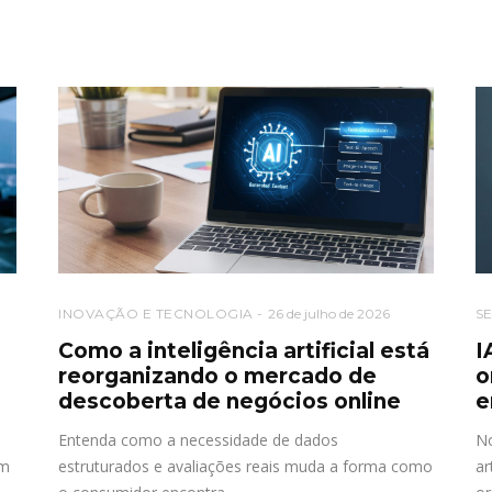
INOVAÇÃO E TECNOLOGIA
26 de julho de 2026
S
Como a inteligência artificial está
I
reorganizando o mercado de
o
descoberta de negócios online
e
Entenda como a necessidade de dados
No
om
estruturados e avaliações reais muda a forma como
ar