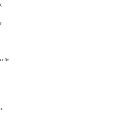
A
r
a
o não
s
to.