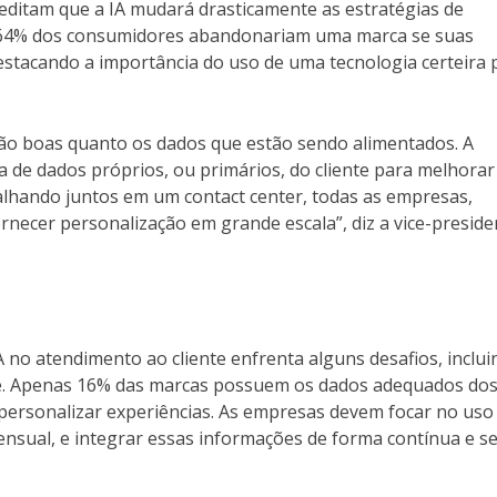
reditam que a IA mudará drasticamente as estratégias de
e 64% dos consumidores abandonariam uma marca se suas
estacando a importância do uso de uma tecnologia certeira 
ão boas quanto os dados que estão sendo alimentados. A
 de dados próprios, ou primários, do cliente para melhorar
balhando juntos em um contact center, todas as empresas,
ecer personalização em grande escala”, diz a vice-preside
A no atendimento ao cliente enfrenta alguns desafios, inclui
de. Apenas 16% das marcas possuem os dados adequados do
ra personalizar experiências. As empresas devem focar no uso
ensual, e integrar essas informações de forma contínua e s