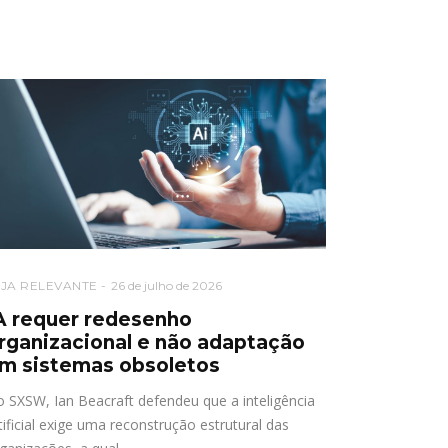
EJA RELEVANTE
26 de julho de 2026
A requer redesenho
rganizacional e não adaptação
m sistemas obsoletos
 SXSW, Ian Beacraft defendeu que a inteligência
tificial exige uma reconstrução estrutural das