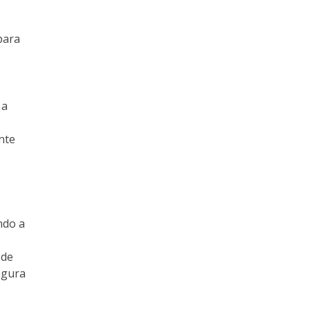
para
 a
nte
ndo a
s
 de
egura