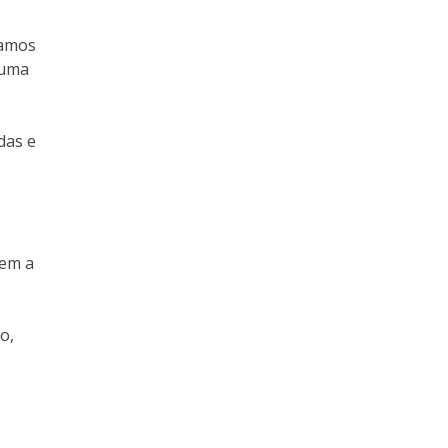
gamos
 uma
das e
tem a
o,