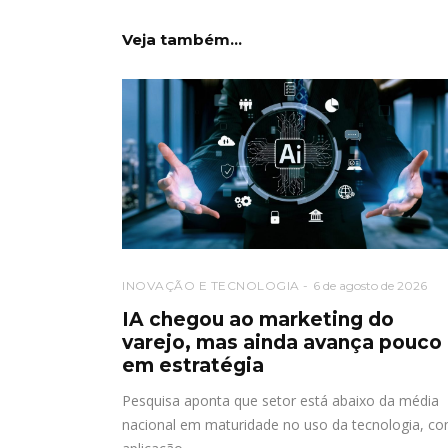
Veja também...
INOVAÇÃO E TECNOLOGIA
6 de agosto de 2026
IA chegou ao marketing do
varejo, mas ainda avança pouco
em estratégia
Pesquisa aponta que setor está abaixo da média
nacional em maturidade no uso da tecnologia, c