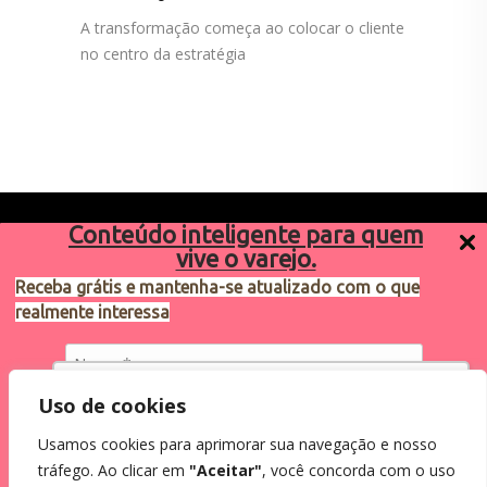
A transformação começa ao colocar o cliente
no centro da estratégia
Conteúdo inteligente para quem
vive o varejo.
Receba grátis e mantenha-se atualizado com o que
realmente interessa
Sugestões de pauta
varejosa@cndl.org.br
Utilizamos cookies para oferecer melhor
Uso de cookies
experiência, melhorar o desempenho, analisar
Usamos cookies para aprimorar sua navegação e nosso
como você interage em nosso site e
Eu concordo em receber comunicações.
tráfego. Ao clicar em
"Aceitar"
, você concorda com o uso
personalizar conteúdo.
Ao informar meus dados, eu concordo com a