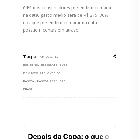
64% dos consumidores pretendem comprar
na data, gasto médio será de R$ 215. 30%
dos que pretendem comprar na data
possuem contas em atraso.
,
Tags:
AMIGOLATE
,
,
BOMBONS
CHOCOLATE
OVOS
,
DE CHOCOLATE
OVOS DE
,
,
PÁSCOA
PÁSCOA 2022
SPC
BRASIL