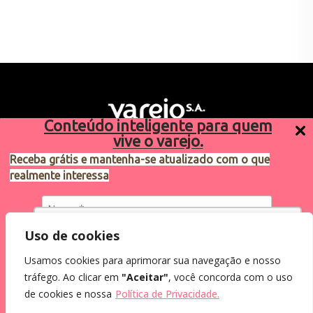
Conteúdo inteligente para quem
vive o varejo.
Receba grátis e mantenha-se atualizado com o que
realmente interessa
Sugestões de pauta
varejosa@cndl.org.br
Utilizamos cookies para oferecer melhor
Uso de cookies
experiência, melhorar o desempenho, analisar
Usamos cookies para aprimorar sua navegação e nosso
como você interage em nosso site e
Eu concordo em receber comunicações.
tráfego. Ao clicar em
"Aceitar"
, você concorda com o uso
personalizar conteúdo.
2024®. Todos os direitos reservados.
Ao informar meus dados, eu concordo com a
de cookies e nossa
Política de Privacidade.
Política de Privacidade
.