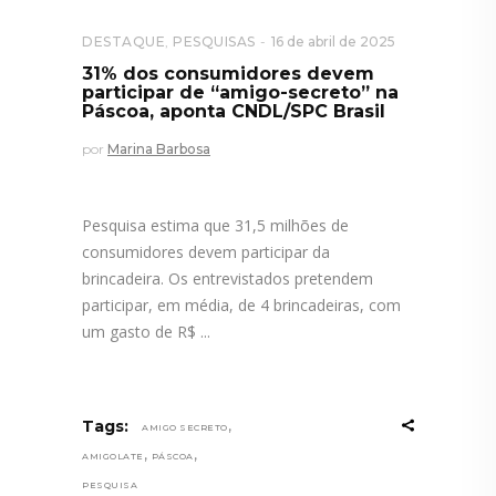
DESTAQUE
,
PESQUISAS
16 de abril de 2025
31% dos consumidores devem
participar de “amigo-secreto” na
Páscoa, aponta CNDL/SPC Brasil
por
Marina Barbosa
Pesquisa estima que 31,5 milhões de
consumidores devem participar da
brincadeira. Os entrevistados pretendem
participar, em média, de 4 brincadeiras, com
um gasto de R$
,
Tags:
AMIGO SECRETO
,
,
AMIGOLATE
PÁSCOA
PESQUISA