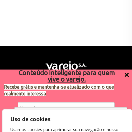
Conteúdo inteligente para quem
vive o varejo.
Receba grátis e mantenha-se atualizado com o que
realmente interessa
Sugestões de pauta
varejosa@cndl.org.br
Utilizamos cookies para oferecer melhor
Uso de cookies
experiência, melhorar o desempenho, analisar
Usamos cookies para aprimorar sua navegação e nosso
como você interage em nosso site e
Eu concordo em receber comunicações.