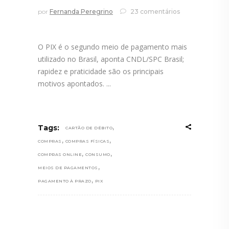
por
Fernanda Peregrino
23 comentários
O PIX é o segundo meio de pagamento mais
utilizado no Brasil, aponta CNDL/SPC Brasil;
rapidez e praticidade são os principais
motivos apontados.
,
Tags:
CARTÃO DE DÉBITO
,
,
COMPRAS
COMPRAS FÍSICAS
,
,
COMPRAS ONLINE
CONSUMO
,
MEIOS DE PAGAMENTOS
,
PAGAMENTO À PRAZO
PIX