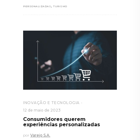
,
PERSONALIZADAS
TURISMO
INOVAÇÃO E TECNOLOGIA
12 de maio de 2023
Consumidores querem
experiências personalizadas
por
Varejo S.A.