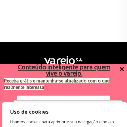
Conteúdo inteligente para quem
vive o varejo.
Receba grátis e mantenha-se atualizado com o que
realmente interessa
Sugestões de pauta
varejosa@cndl.org.br
Utilizamos cookies para oferecer melhor
Uso de cookies
experiência, melhorar o desempenho, analisar
Usamos cookies para aprimorar sua navegação e nosso
como você interage em nosso site e
Eu concordo em receber comunicações.