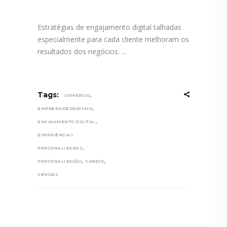
Estratégias de engajamento digital talhadas
especialmente para cada cliente melhoram os
resultados dos negócios.
,
Tags:
COMÉRCIO
,
EMPREENDEDORISMO
,
ENGAJAMENTO DIGITAL
EXPERIÊNCIAS
,
PERSONALIZADAS
,
,
PERSONALIZAÇÃO
VAREJO
VENDAS