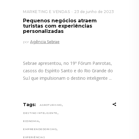
MARKETING E VENDAS
23 de junho de 2023
Pequenos negócios atraem
turistas com experiências
personalizadas
por
Agência Sebrae
Sebrae apresentou, no 19º Fórum Panrotas,
casoss do Espírito Santo e do Rio Grande do
Su.l que impulsionam o destino inteligente
,
Tags:
AGROTURISMO
,
DESTINO INTELIGENTE
,
ECONOMIA
,
EMPREENDEDORISMO
EXPERIÊNCIAS