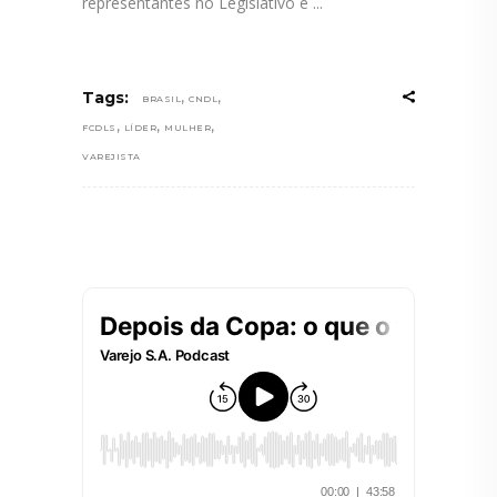
representantes no Legislativo e
,
,
Tags:
BRASIL
CNDL
,
,
,
FCDLS
LÍDER
MULHER
VAREJISTA