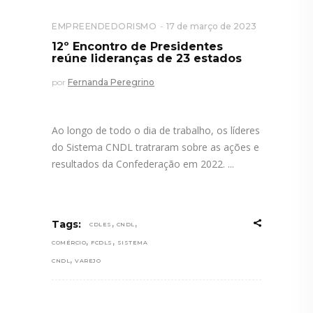
EMPREENDEDORISMO
17 de março de 2023
12º Encontro de Presidentes
reúne lideranças de 23 estados
por
Fernanda Peregrino
Ao longo de todo o dia de trabalho, os líderes
do Sistema CNDL tratraram sobre as ações e
resultados da Confederação em 2022.
,
,
Tags:
CDLES
CNDL
,
,
COMÉRCIO
FCDLS
SISTEMA
,
CNDL
VAREJO