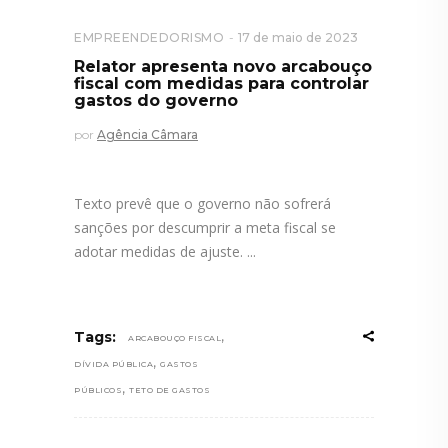
EMPREENDEDORISMO
17 de maio de 2023
Relator apresenta novo arcabouço
fiscal com medidas para controlar
gastos do governo
por
Agência Câmara
Texto prevê que o governo não sofrerá
sanções por descumprir a meta fiscal se
adotar medidas de ajuste.
,
Tags:
ARCABOUÇO FISCAL
,
DÍVIDA PÚBLICA
GASTOS
,
PÚBLICOS
TETO DE GASTOS