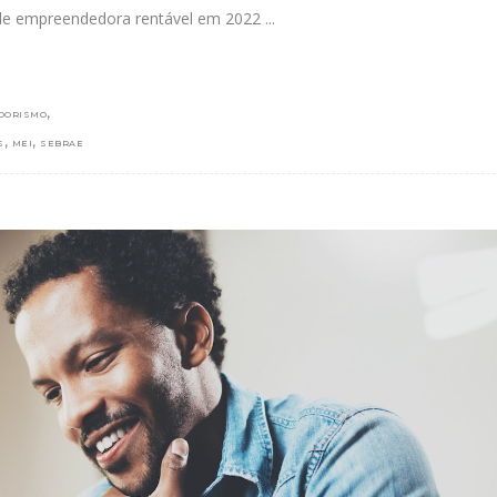
ade empreendedora rentável em 2022
,
DORISMO
,
,
S
MEI
SEBRAE