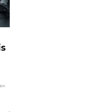
is
bém