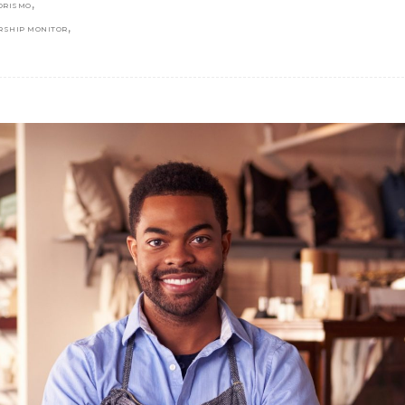
,
ORISMO
,
RSHIP MONITOR