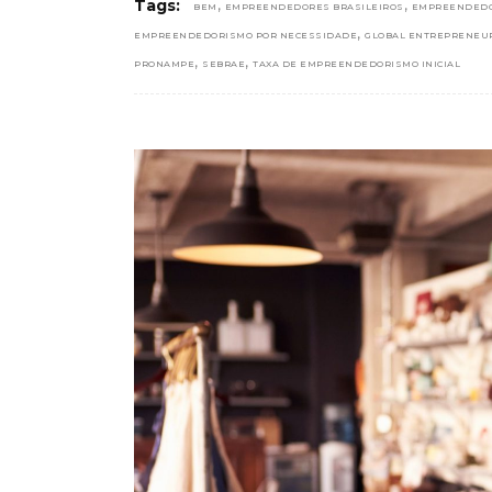
,
,
Tags:
BEM
EMPREENDEDORES BRASILEIROS
EMPREENDED
,
EMPREENDEDORISMO POR NECESSIDADE
GLOBAL ENTREPRENEU
,
,
PRONAMPE
SEBRAE
TAXA DE EMPREENDEDORISMO INICIAL