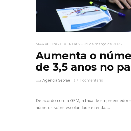
MARKETING E VENDAS
25 de março de 2022
Aumenta o númer
de 3,5 anos no pa
por
Agência Sebrae
1 comentário
De acordo com a GEM, a taxa de empreendedores
números sobre escolaridade e renda.