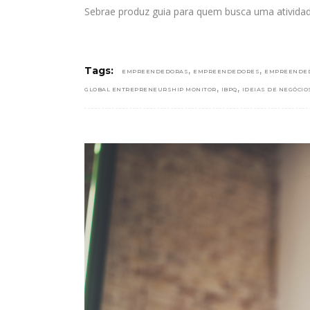
Sebrae produz guia para quem busca uma ativid
,
,
Tags:
EMPREENDEDORAS
EMPREENDEDORES
EMPREENDE
,
,
GLOBAL ENTREPRENEURSHIP MONITOR
IBPQ
IDEIAS DE NEGÓCIO