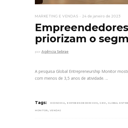
MARKETING E VENDAS
24 de janeiro de 2023
Empreendedores i
priorizam o seg
por
Agência Sebrae
A pesquisa Global Entrepreneurship Monitor mostr
com menos de 3,5 anos de atividade.
,
,
,
Tags:
ECONOMIA
EMPREENDEDORISMO
GEM
GLOBAL ENTR
,
MONITOR
VENDAS