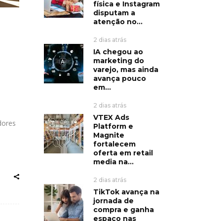
física e Instagram
disputam a
atenção no...
2 dias atrás
IA chegou ao
marketing do
varejo, mas ainda
avança pouco
em...
2 dias atrás
VTEX Ads
dores
Platform e
Magnite
fortalecem
oferta em retail
media na...
2 dias atrás
TikTok avança na
jornada de
compra e ganha
espaço nas