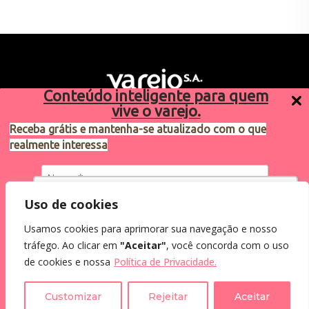
Conteúdo inteligente para quem
vive o varejo.
Receba grátis e mantenha-se atualizado com o que
realmente interessa
Sugestões de pauta
varejosa@cndl.org.br
Utilizamos cookies para oferecer melhor
Uso de cookies
experiência, melhorar o desempenho, analisar
Usamos cookies para aprimorar sua navegação e nosso
como você interage em nosso site e
Eu concordo em receber comunicações.
tráfego. Ao clicar em
"Aceitar"
, você concorda com o uso
personalizar conteúdo.
2024®. Todos os direitos reservados.
Ao informar meus dados, eu concordo com a
de cookies e nossa
Política de Privacidade.
Política de Privacidade
.
Recusar Cookies
Aceitar Cookies
Customizar
Rejeitar
Aceitar
Assine a Newsletter