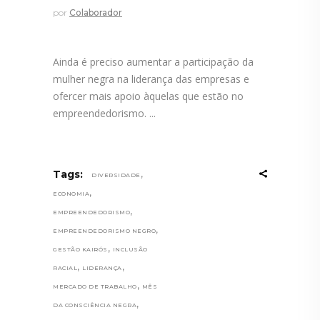
por
Colaborador
Ainda é preciso aumentar a participação da
mulher negra na liderança das empresas e
ofercer mais apoio àquelas que estão no
empreendedorismo.
,
Tags:
DIVERSIDADE
,
ECONOMIA
,
EMPREENDEDORISMO
,
EMPREENDEDORISMO NEGRO
,
GESTÃO KAIRÓS
INCLUSÃO
,
,
RACIAL
LIDERANÇA
,
MERCADO DE TRABALHO
MÊS
,
DA CONSCIÊNCIA NEGRA