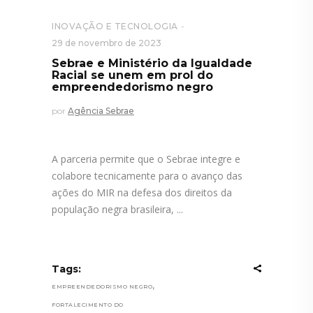
INOVAÇÃO E TECNOLOGIA
29 de novembro de 2023
Sebrae e Ministério da Igualdade
Racial se unem em prol do
empreendedorismo negro
por
Agência Sebrae
A parceria permite que o Sebrae integre e
colabore tecnicamente para o avanço das
ações do MIR na defesa dos direitos da
população negra brasileira,
Tags:
,
EMPREENDEDORISMO NEGRO
FORTALECIMENTO DO