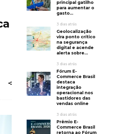
principal gatilho
para aumentar o
gasto...
ca
3 dias atrás
Geolocalização
vira ponto crítico
na segurança
digital e acende
alerta sobre...
3 dias atrás
Fórum E-
Commerce Brasil
destaca
integração
operacional nos
bastidores das
vendas online
3 dias atrás
Prêmio E-
Commerce Brasil
retorna ao Fórum