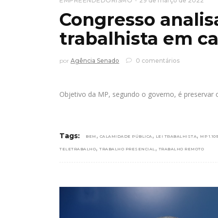
EMPREENDEDORISMO
29 de março de 2022
Congresso analisa
trabalhista em c
por
Agência Senado
0 comentários
Objetivo da MP, segundo o governo, é preservar
,
,
,
Tags:
BEM
CALAMIDADE PÚBLICA
LEI TRABALHISTA
MP 1.10
,
,
TELETRABALHO
TRABALHO PRESENCIAL
TRABALHO REMOTO