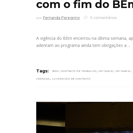
com o fim do BE
por
Fernanda Peregrino
0 comentários
A vigência do BEm encerrou na última semana, a
aderiram ao programa ainda tem obrigações a
,
,
,
,
Tags:
BEM
CONTRATO DE TRABALHO
MP 1045/21
MP 1046/21
,
JORNADA
SUSPENSÃO DE CONTRATO