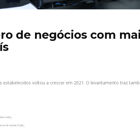
o de negócios com ma
ís
 estabelecidos voltou a crescer em 2021. O levantamento traz tam
,
ORISMO
,
RSHIP MONITOR