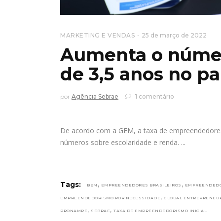
MARKETING E VENDAS
25 de março de 2022
Aumenta o númer
de 3,5 anos no pa
por
Agência Sebrae
1 comentário
De acordo com a GEM, a taxa de empreendedores
números sobre escolaridade e renda.
,
,
Tags:
BEM
EMPREENDEDORES BRASILEIROS
EMPREENDED
,
EMPREENDEDORISMO POR NECESSIDADE
GLOBAL ENTREPRENEU
,
,
PRONAMPE
SEBRAE
TAXA DE EMPREENDEDORISMO INICIAL