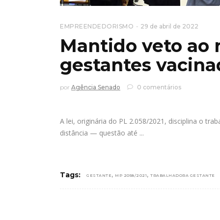
EMPREENDEDORISMO
29 de abril de 2022
Mantido veto ao 
gestantes vacina
por
Agência Senado
0 comentários
A lei, originária do PL 2.058/2021, disciplina o t
distância — questão até
,
,
Tags:
GESTANTE
MP 2058/2021
TRABALHADORA GESTANTE