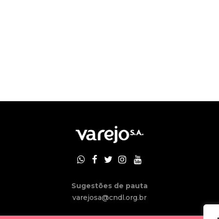
Sugestões de pauta
varejosa@cndl.org.br