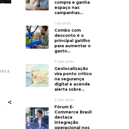
compra e ganha
espaço nas
campanhas...
1 dia atrás
Combo com
desconto é o
principal gatilho
para aumentar o
gasto...
3 dias atrás
Geolocalização
eita à
vira ponto crítico
na segurança
digital e acende
alerta sobre...
3 dias atrás
Fórum E-
Commerce Brasil
destaca
integração
operacional nos