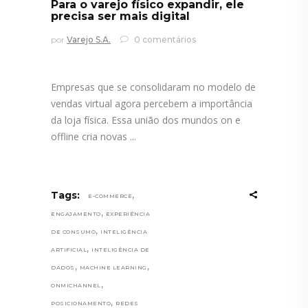
Para o varejo físico expandir, ele
precisa ser mais digital
por
Varejo S.A.
0 comentários
Empresas que se consolidaram no modelo de
vendas virtual agora percebem a importância
da loja física. Essa união dos mundos on e
offline cria novas
,
Tags:
E-COMMERCE
,
ENGAJAMENTO
EXPERIÊNCIA
,
DE CONSUMO
INTELIGÊNCIA
,
ARTIFICIAL
INTELIGÊNCIA DE
,
,
DADOS
MACHINE LEARNING
,
ONMICHANNEL
,
POSICIONAMENTO
REDES