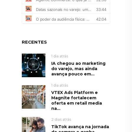
RECENTES
1 dia atrás
IA chegou ao marketing
do varejo, mas ainda
avança pouco em...
1 dia atrás
VTEX Ads Platform e
Magnite fortalecem
oferta em retail media
na...
2 dias atrás
TikTok avança na jornada
de compra e ganha