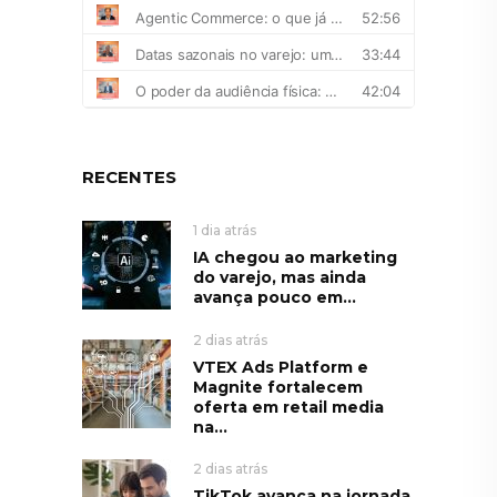
RECENTES
1 dia atrás
IA chegou ao marketing
do varejo, mas ainda
avança pouco em...
2 dias atrás
VTEX Ads Platform e
Magnite fortalecem
oferta em retail media
na...
2 dias atrás
TikTok avança na jornada