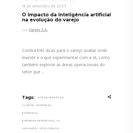
19 de setembro de 2023
O impacto da inteligência artificial
na evolução do varejo
por
Varejo S.A.
Confira três dicas para o varejo avaliar onde
investir e o que experimentar com a IA, como
também explorar as áreas operacionais do
setor que
Tags:
ATENDIMENTO AO
,
,
CLIENTE
COMÉRCIO
,
ECONOMIA
,
,
EMPREENDEDORISMO
IA
,
INOVAÇÃO
INTELIGÊNCIA