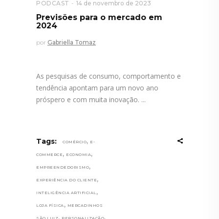
PODCAST
14 de novembro de 2023
Previsões para o mercado em
2024
por
Gabriella Tomaz
As pesquisas de consumo, comportamento e
tendência apontam para um novo ano
próspero e com muita inovação.
,
Tags:
COMÉRCIO
E-
,
,
COMMERCE
ECONOMIA
,
EMPREENDEDORISMO
,
EXPERIÊNCIA DO CLIENTE
,
INTELIGÊNCIA ARTIFICIAL
,
LOJA FÍSICA
MERCADINHOS
,
,
SÃO LUIZ
PERSONALIZAÇÃO