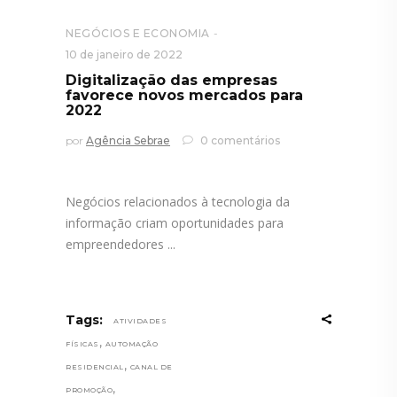
NEGÓCIOS E ECONOMIA
10 de janeiro de 2022
Digitalização das empresas
favorece novos mercados para
2022
por
Agência Sebrae
0 comentários
Negócios relacionados à tecnologia da
informação criam oportunidades para
empreendedores
Tags:
ATIVIDADES
,
FÍSICAS
AUTOMAÇÃO
,
RESIDENCIAL
CANAL DE
,
PROMOÇÃO