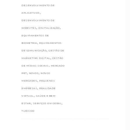
DESENVOLVIMENTO DE
,
APLICATIVOS
DESENVOLVIMENTO DE
,
,
WEBSITES
DIGITALIZAÇÃO
EQUIPAMENTOS DE
,
BIOMETRIA
EQUIPAMENTOS
,
DE COMUNICAÇÃO
GESTÃO DE
,
MARKETING DIGITAL
GESTÃO
,
DE MÍDIAS SOCIAIS
MERCADO
,
,
PET
NOVOS
NOVOS
,
MERCADOS
PEQUENAS
,
EMPRESAS
REALIDADE
,
VIRTUAL
SAÚDE E BEM-
,
,
ESTAR
SERVIÇOS EM GERAL
TURISMO