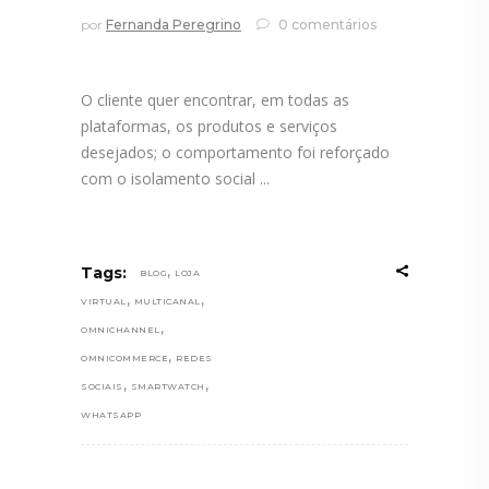
por
Fernanda Peregrino
0 comentários
O cliente quer encontrar, em todas as
plataformas, os produtos e serviços
desejados; o comportamento foi reforçado
com o isolamento social
,
Tags:
BLOG
LOJA
,
,
VIRTUAL
MULTICANAL
,
OMNICHANNEL
,
OMNICOMMERCE
REDES
,
,
SOCIAIS
SMARTWATCH
WHATSAPP