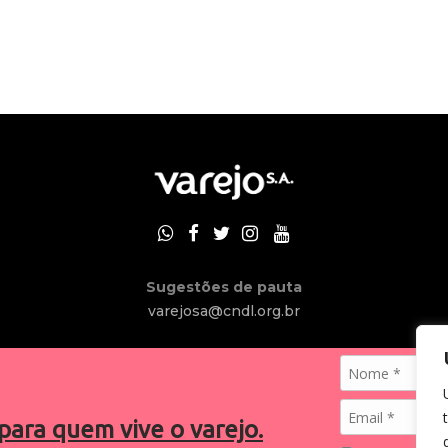
Sugestões de pauta
varejosa@cndl.org.br
para quem vive o varejo.