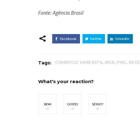
Fonte: Agência Brasil
facebook
twitter
linkedin
,
,
,
Tags:
COMÉRCIO VAREJISTA
IBGE
PMC
RECE
What's your reaction?
BOM
GOSTEI
SÉRIO?
0
0
0