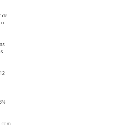
r de
ro.
das
as
 12
,3%
o com