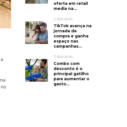
oferta em retail
media na...
2 dias atrás
TikTok avança na
jornada de
compra e ganha
espaço nas
campanhas...
3 dias atrás
 a
Combo com
desconto é o
principal gatilho
para aumentar o
 na
gasto...
 no
o