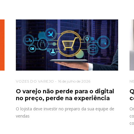
VOZES DO VAREJO
16 de julho de 2026
N
O varejo não perde para o digital
Q
no preço, perde na experiência
c
O lojista deve investir no preparo da sua equipe de
Or
vendas
co
c