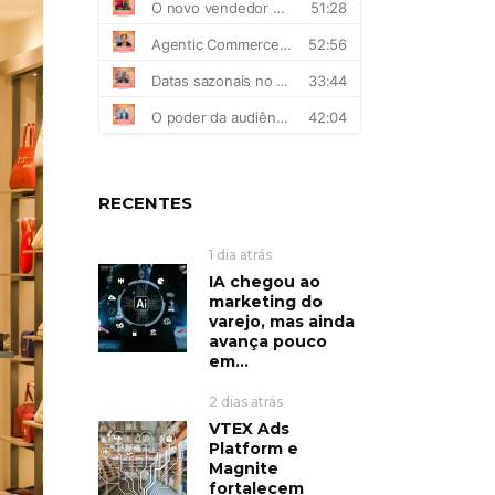
RECENTES
1 dia atrás
IA chegou ao
marketing do
varejo, mas ainda
avança pouco
em...
2 dias atrás
VTEX Ads
Platform e
Magnite
fortalecem