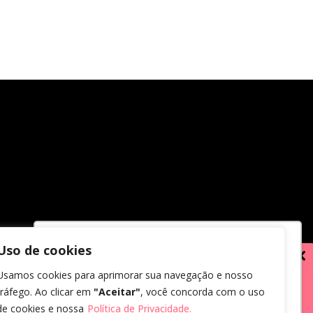
Uso de cookies
Utilizamos cookies para oferecer melhor
Usamos cookies para aprimorar sua navegação e nosso
experiência, melhorar o desempenho,
tráfego. Ao clicar em
"Aceitar"
, você concorda com o uso
analisar como você interage em nosso
de cookies e nossa
Política de Privacidade.
site e personalizar conteúdo.