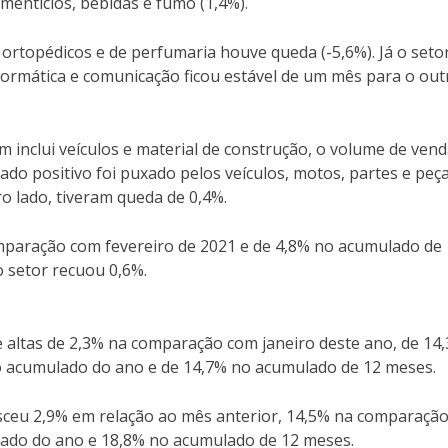
mentícios, bebidas e fumo (1,4%).
ortopédicos e de perfumaria houve queda (-5,6%). Já o seto
formática e comunicação ficou estável de um mês para o out
 inclui veículos e material de construção, o volume de ven
tado positivo foi puxado pelos veículos, motos, partes e peç
ro lado, tiveram queda de 0,4%.
omparação com fevereiro de 2021 e de 4,8% no acumulado de
 setor recuou 0,6%.
ve altas de 2,3% na comparação com janeiro deste ano, de 14
no acumulado do ano e de 14,7% no acumulado de 12 meses.
resceu 2,9% em relação ao mês anterior, 14,5% na comparaçã
lado do ano e 18,8% no acumulado de 12 meses.