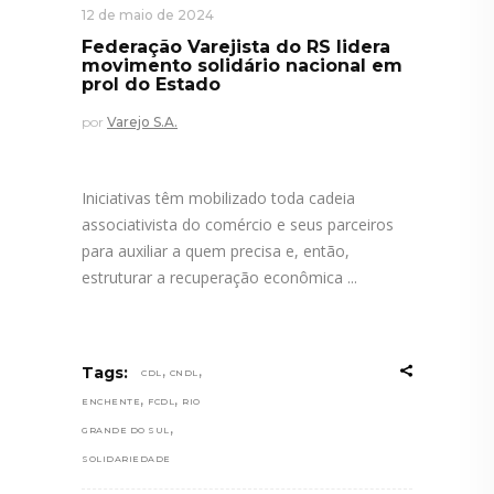
12 de maio de 2024
Federação Varejista do RS lidera
movimento solidário nacional em
prol do Estado
por
Varejo S.A.
Iniciativas têm mobilizado toda cadeia
associativista do comércio e seus parceiros
para auxiliar a quem precisa e, então,
estruturar a recuperação econômica
,
,
Tags:
CDL
CNDL
,
,
ENCHENTE
FCDL
RIO
,
GRANDE DO SUL
SOLIDARIEDADE