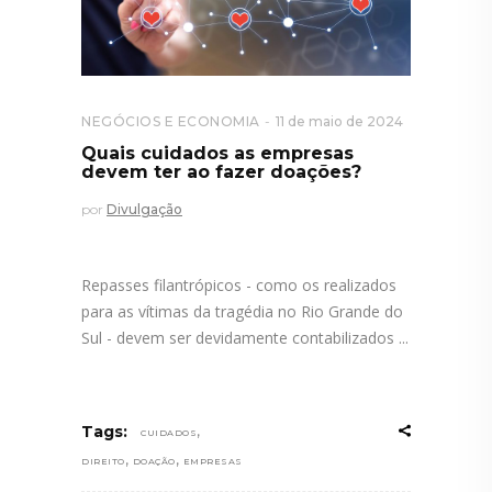
NEGÓCIOS E ECONOMIA
11 de maio de 2024
Quais cuidados as empresas
devem ter ao fazer doações?
por
Divulgação
Repasses filantrópicos - como os realizados
para as vítimas da tragédia no Rio Grande do
Sul - devem ser devidamente contabilizados
,
Tags:
CUIDADOS
,
,
DIREITO
DOAÇÃO
EMPRESAS