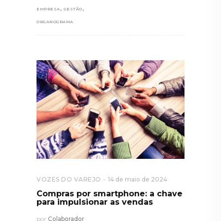
,
,
EMPRESA
GESTÃO
ORGANOGRAMA
VOZES DO VAREJO
14 de maio de 2024
Compras por smartphone: a chave
para impulsionar as vendas
por
Colaborador