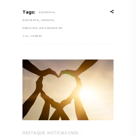
,
Tags:
ECONOMIA
,
,
ENCHENTE
IMPACTO
,
PREJUÍZO
RIO GRANDE DO
,
SUL
VAREJO
DESTAQUE
,
NOTÍCIAS CNDL