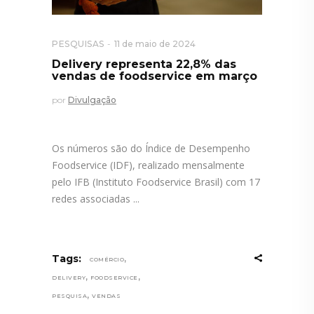
PESQUISAS
11 de maio de 2024
Delivery representa 22,8% das
vendas de foodservice em março
por
Divulgação
Os números são do Índice de Desempenho
Foodservice (IDF), realizado mensalmente
pelo IFB (Instituto Foodservice Brasil) com 17
redes associadas
,
Tags:
COMÉRCIO
,
,
DELIVERY
FOODSERVICE
,
PESQUISA
VENDAS