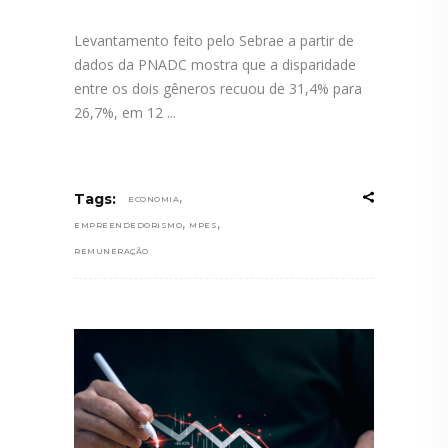
Levantamento feito pelo Sebrae a partir de
dados da PNADC mostra que a disparidade
entre os dois gêneros recuou de 31,4% para
26,7%, em 12
,
Tags:
ECONOMIA
,
,
EMPREENDEDORISMO
MPES
REMUNERAÇÃO