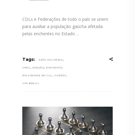
CDLs e Federações de todo o país se unem
para auxiliar a população gaúcha afetada
pelas enchentes no Estado
,
Tags:
AÇÃO SOLIDÁRIA
,
,
,
CNDL
DOAÇÃO
ENCHENTE
,
,
RIO GRANDE DO SUL
SICREDI
SPC BRASIL