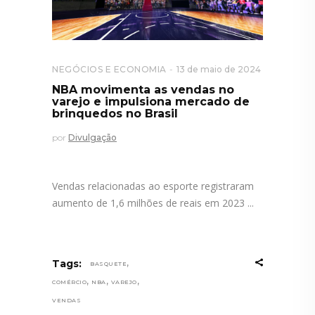
NEGÓCIOS E ECONOMIA
13 de maio de 2024
NBA movimenta as vendas no
varejo e impulsiona mercado de
brinquedos no Brasil
por
Divulgação
Vendas relacionadas ao esporte registraram
aumento de 1,6 milhões de reais em 2023
,
Tags:
BASQUETE
,
,
,
COMÉRCIO
NBA
VAREJO
VENDAS