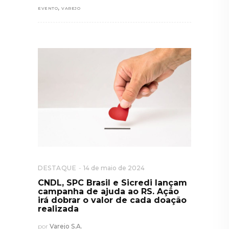
,
EVENTO
VAREJO
DESTAQUE
14 de maio de 2024
CNDL, SPC Brasil e Sicredi lançam
campanha de ajuda ao RS. Ação
irá dobrar o valor de cada doação
realizada
por
Varejo S.A.