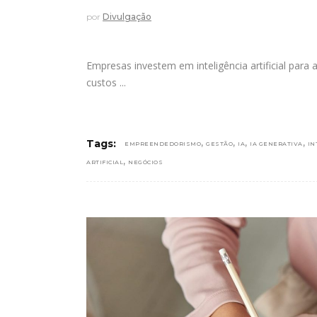
por
Divulgação
Empresas investem em inteligência artificial para
custos
,
,
,
,
Tags:
EMPREENDEDORISMO
GESTÃO
IA
IA GENERATIVA
IN
,
ARTIFICIAL
NEGÓCIOS