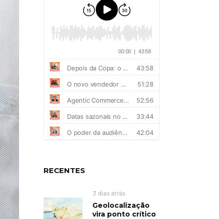
RECENTES
3 dias atrás
Geolocalização
vira ponto crítico