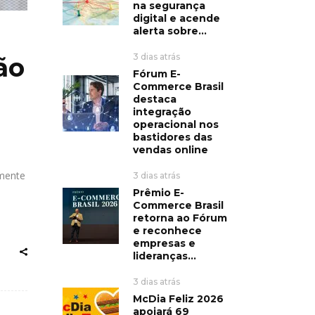
na segurança
digital e acende
alerta sobre...
3 dias atrás
ão
Fórum E-
Commerce Brasil
destaca
integração
operacional nos
bastidores das
vendas online
amente
3 dias atrás
Prêmio E-
Commerce Brasil
retorna ao Fórum
e reconhece
empresas e
lideranças...
3 dias atrás
McDia Feliz 2026
apoiará 69