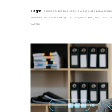
,
,
,
Tags:
COMÉRCIO
DIA DAS MÃES
DIA DAS MÃES 2024
ECONO
,
,
,
EMPREENDEDORISMO
PESQUISA
PESQUISA CNDL
PESQUISA CN
VAREJO