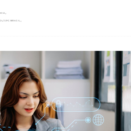
,
MIA
,
DL/SPC BRASIL