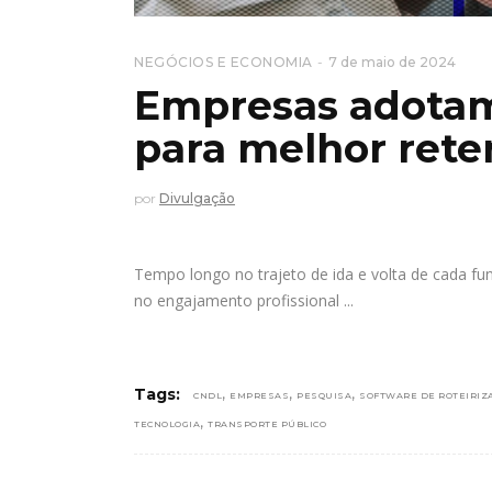
NEGÓCIOS E ECONOMIA
7 de maio de 2024
Empresas adotam 
para melhor rete
por
Divulgação
Tempo longo no trajeto de ida e volta de cada fu
no engajamento profissional
,
,
,
Tags:
CNDL
EMPRESAS
PESQUISA
SOFTWARE DE ROTEIRIZ
,
TECNOLOGIA
TRANSPORTE PÚBLICO