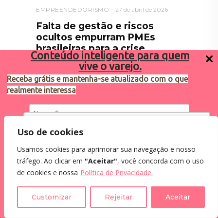
EMPREENDEDORISMO
27 de abril de 2026
Falta de gestão e riscos
ocultos empurram PMEs
brasileiras para a crise
Conteúdo inteligente para quem
vive o varejo.
Diagnóstico empresarial aponta falhas
financeiras jurídicas e contábeis como
Receba grátis e mantenha-se atualizado com o que
entraves à sobrevivência dos negócios
realmente interessa
Utilizamos cookies para oferecer melhor
Uso de cookies
experiência, melhorar o desempenho, analisar
Usamos cookies para aprimorar sua navegação e nosso
como você interage em nosso site e
Eu concordo em receber comunicações.
tráfego. Ao clicar em
"Aceitar"
, você concorda com o uso
personalizar conteúdo.
Ao informar meus dados, eu concordo com a
de cookies e nossa
Política de Privacidade.
Política de Privacidade
.
Recusar Cookies
Aceitar Cookies
Customizar
Rejeitar
Aceitar
Assine a Newsletter