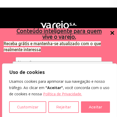
Conteúdo inteligente para quem
vive o varejo.
Receba grátis e mantenha-se atualizado com o que
realmente interessa
Sugestões de pauta
varejosa@cndl.org.br
Utilizamos cookies para oferecer melhor
Uso de cookies
experiência, melhorar o desempenho, analisar
Usamos cookies para aprimorar sua navegação e nosso
como você interage em nosso site e
Eu concordo em receber comunicações.
tráfego. Ao clicar em
"Aceitar"
, você concorda com o uso
personalizar conteúdo.
2024®. Todos os direitos reservados.
Ao informar meus dados, eu concordo com a
de cookies e nossa
Política de Privacidade.
Política de Privacidade
.
Recusar Cookies
Aceitar Cookies
Customizar
Rejeitar
Aceitar
Assine a Newsletter