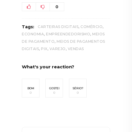
0
,
,
Tags:
CARTEIRAS DIGITAIS
COMÉRCIO
,
,
ECONOMIA
EMPREENDEDORISMO
MEIOS
,
DE PAGAMENTO
MEIOS DE PAGAMENTOS
,
,
,
DIGITAIS
PIX
VAREJO
VENDAS
What's your reaction?
BOM
GOSTEI
SÉRIO?
0
0
0