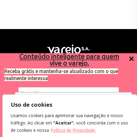
Conteúdo inteligente para quem
vive o varejo.
Receba grátis e mantenha-se atualizado com o que
realmente interessa
Sugestões de pauta
varejosa@cndl.org.br
Utilizamos cookies para oferecer melhor
Uso de cookies
experiência, melhorar o desempenho, analisar
Usamos cookies para aprimorar sua navegação e nosso
como você interage em nosso site e
Eu concordo em receber comunicações.
tráfego. Ao clicar em
"Aceitar"
, você concorda com o uso
personalizar conteúdo.
2024®. Todos os direitos reservados.
Ao informar meus dados, eu concordo com a
de cookies e nossa
Política de Privacidade.
Política de Privacidade
.