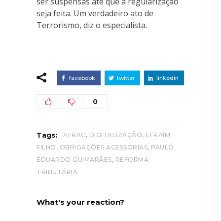
ser suspensas até que a regularização
seja feita. Um verdadeiro ato de
Terrorismo, diz o especialista.
facebook
twitter
linkedin
0
,
,
Tags:
AFRAC
DIGITALIZAÇÃO
EFRAIM
,
,
FILHO
OBRIGAÇÕES ACESSÓRIAS
PAULO
,
EDUARDO GUIMARÃES
REFORMA
TRIBUTÁRIA
What's your reaction?