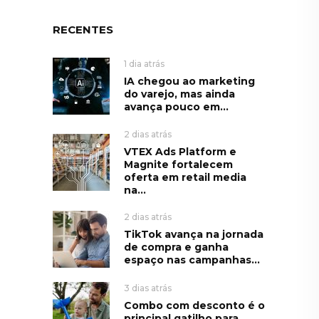
RECENTES
1 dia atrás
IA chegou ao marketing
do varejo, mas ainda
avança pouco em...
2 dias atrás
VTEX Ads Platform e
Magnite fortalecem
oferta em retail media
na...
2 dias atrás
TikTok avança na jornada
de compra e ganha
espaço nas campanhas...
3 dias atrás
Combo com desconto é o
principal gatilho para