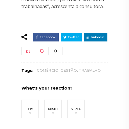
trabalhadas”, acrescenta a consultora.
facebook
twitter
linkedin
0
,
,
Tags:
COMÉRCIO
GESTÃO
TRABALHO
What's your reaction?
BOM
GOSTEI
SÉRIO?
0
0
0