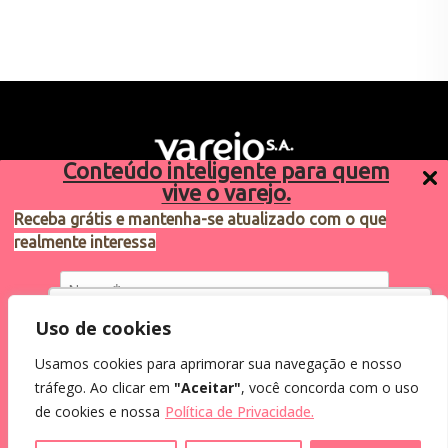
Conteúdo inteligente para quem
vive o varejo.
Receba grátis e mantenha-se atualizado com o que
realmente interessa
Sugestões de pauta
varejosa@cndl.org.br
Utilizamos cookies para oferecer melhor
Uso de cookies
experiência, melhorar o desempenho, analisar
Usamos cookies para aprimorar sua navegação e nosso
como você interage em nosso site e
Eu concordo em receber comunicações.
tráfego. Ao clicar em
"Aceitar"
, você concorda com o uso
personalizar conteúdo.
2024®. Todos os direitos reservados.
Ao informar meus dados, eu concordo com a
de cookies e nossa
Política de Privacidade.
Política de Privacidade
.