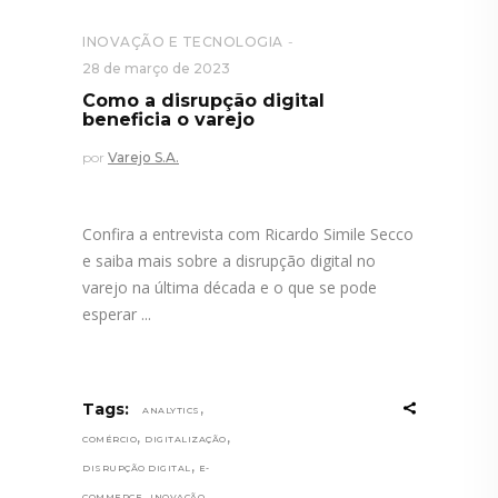
INOVAÇÃO E TECNOLOGIA
28 de março de 2023
Como a disrupção digital
beneficia o varejo
por
Varejo S.A.
Confira a entrevista com Ricardo Simile Secco
e saiba mais sobre a disrupção digital no
varejo na última década e o que se pode
esperar
,
Tags:
ANALYTICS
,
,
COMÉRCIO
DIGITALIZAÇÃO
,
DISRUPÇÃO DIGITAL
E-
,
,
COMMERCE
INOVAÇÃO