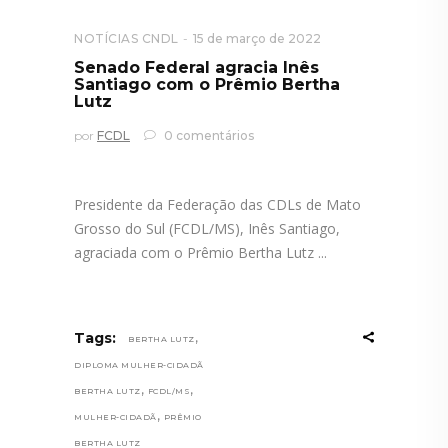
NOTÍCIAS CNDL
15 de março de 2022
Senado Federal agracia Inês
Santiago com o Prêmio Bertha
Lutz
por
FCDL
0 comentários
Presidente da Federação das CDLs de Mato
Grosso do Sul (FCDL/MS), Inês Santiago,
agraciada com o Prêmio Bertha Lutz
,
Tags:
BERTHA LUTZ
DIPLOMA MULHER-CIDADÃ
,
,
BERTHA LUTZ
FCDL/MS
,
MULHER-CIDADÃ
PRÊMIO
BERTHA LUTZ