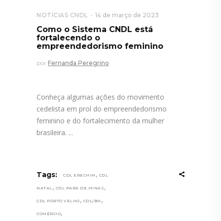
NOTÍCIAS CNDL
14 de março de 2023
Como o Sistema CNDL está
fortalecendo o
empreendedorismo feminino
por
Fernanda Peregrino
Conheça algumas ações do movimento
cedelista em prol do empreendedorismo
feminino e do fortalecimento da mulher
brasileira.
,
Tags:
CDL ERECHIM
CDL
,
,
NATAL
CDL PARÁ DE MINAS
,
,
CDL PORTO VELHO
CDL/BH
,
COMÉRCIO