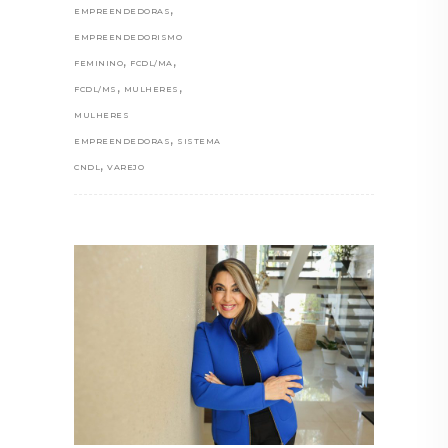
,
EMPREENDEDORAS
EMPREENDEDORISMO
,
,
FEMININO
FCDL/MA
,
,
FCDL/MS
MULHERES
MULHERES
,
EMPREENDEDORAS
SISTEMA
,
CNDL
VAREJO