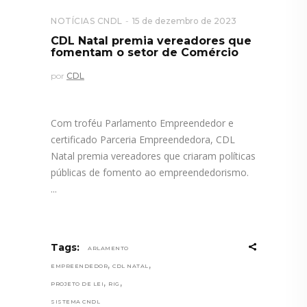
NOTÍCIAS CNDL
15 de dezembro de 2023
CDL Natal premia vereadores que
fomentam o setor de Comércio
por
CDL
Com troféu Parlamento Empreendedor e
certificado Parceria Empreendedora, CDL
Natal premia vereadores que criaram políticas
públicas de fomento ao empreendedorismo.
Tags:
ARLAMENTO
,
,
EMPREENDEDOR
CDL NATAL
,
,
PROJETO DE LEI
RIG
SISTEMA CNDL