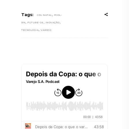
,
Tags:
CDL NATAL
FCDL-
,
,
,
RN
FUTURE-SE
INOVAÇÃO
,
TECNOLOGIA
VAREJO