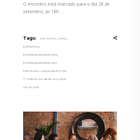
O encontro está marcado para o dia 28 de
setembro, às 18h.
,
,
Tags:
CDL NATAL
CNDL
,
ECONOMIA
,
EMPREENDEDORISMO
EMPREENDEDORISMO
,
FEMININO
LANÇAMENTO DO
"1º FÓRUM DA REDE MULHER
DE VALOR"