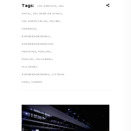
,
Tags:
CDL ERECHIM
CDL
,
,
NATAL
CDL PARÁ DE MINAS
,
,
CDL PORTO VELHO
CDL/BH
,
COMÉRCIO
,
EMPREENDEDORAS
EMPREENDEDORISMO
,
,
FEMININO
FCDL/MA
,
,
FCDL/MS
MULHERES
MULHERES
,
EMPREENDEDORAS
SISTEMA
,
CNDL
VAREJO