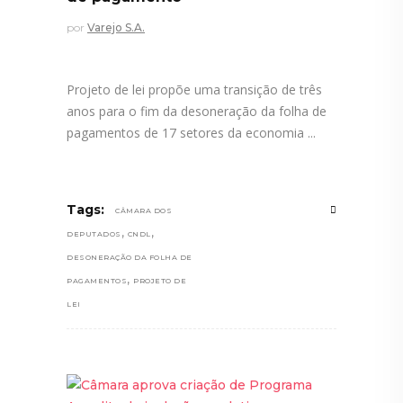
por
Varejo S.A.
Projeto de lei propõe uma transição de três
anos para o fim da desoneração da folha de
pagamentos de 17 setores da economia
Tags:
CÂMARA DOS
,
,
DEPUTADOS
CNDL
DESONERAÇÃO DA FOLHA DE
,
PAGAMENTOS
PROJETO DE
LEI