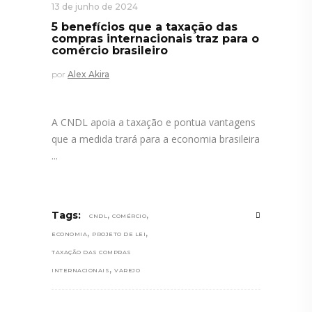
13 de junho de 2024
5 benefícios que a taxação das
compras internacionais traz para o
comércio brasileiro
por
Alex Akira
A CNDL apoia a taxação e pontua vantagens
que a medida trará para a economia brasileira
,
,
Tags:
CNDL
COMÉRCIO
,
,
ECONOMIA
PROJETO DE LEI
TAXAÇÃO DAS COMPRAS
,
INTERNACIONAIS
VAREJO