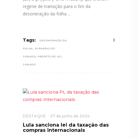
regime de transição para o fim da
desoneração da folha
Tags:
DESONERAÇÃO DA
,
FOLHA
PLENÁRIO DO
,
,
SENADO
PROJETO DE LEI
SENADO
DESTAQUE
27 de junho de 2024
Lula sanciona lei da taxação das
compras internacionais