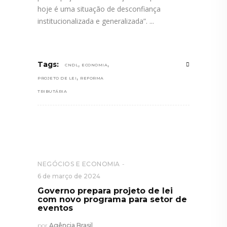
hoje é uma situação de desconfiança
institucionalizada e generalizada”.
,
,
Tags:
CNDL
ECONOMIA
,
PROJETO DE LEI
REFORMA
TRIBUTÁRIA
NEGÓCIOS E ECONOMIA
6 de março de 2024
Governo prepara projeto de lei
com novo programa para setor de
eventos
por
Agência Brasil