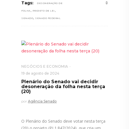
Tags:
DESONERAÇÃO DE
,
,
FOLHA
PROJETO DE LEI
,
SENADO
SENADO FEDERAL
NEGÓCIOS E ECONOMIA
19 de agosto de 2024
Plenário do Senado vai decidir
desoneração da folha nesta terça
(20)
por
Agência Senado
O Plenário do Senado deve votar nesta terça
(20) o projeto (PL1.847/2024), que cria um