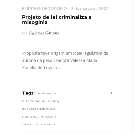
EMPREENDEDORISMO
9 de março de 2023
Projeto de lei criminaliza a
misoginia
por
Agência Câmara
Proposta teve origem em ideia legislativa de
autoria da pesquisadora Valeska Maria
Zanello de Loyola
,
Tags:
8 DE MARÇO
,
DIREITO DAS MULHERES
EMPODERAMENTO DAS
,
MULHERES
MISOGINIA
,
CRIME
PROJETO DE LEI