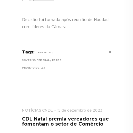
Decisão foi tomada após reunião de Haddad
com líderes da Câmara
,
Tags:
EVENTOS
,
,
GOVERNO FEDERAL
PERSE
PROJETO DE LEI
NOTÍCIAS CNDL
15 de dezembro de 2023
CDL Natal premia vereadores que
fomentam o setor de Comércio