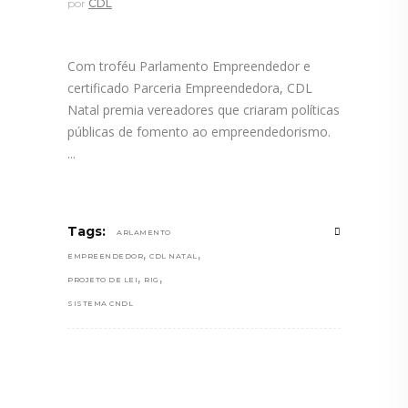
por
CDL
Com troféu Parlamento Empreendedor e
certificado Parceria Empreendedora, CDL
Natal premia vereadores que criaram políticas
públicas de fomento ao empreendedorismo.
Tags:
ARLAMENTO
,
,
EMPREENDEDOR
CDL NATAL
,
,
PROJETO DE LEI
RIG
SISTEMA CNDL