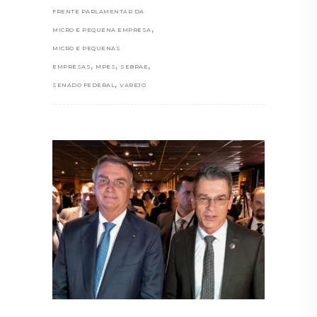
FRENTE PARLAMENTAR DA
,
MICRO E PEQUENA EMPRESA
MICRO E PEQUENAS
,
,
,
EMPRESAS
MPES
SEBRAE
,
SENADO FEDERAL
VAREJO