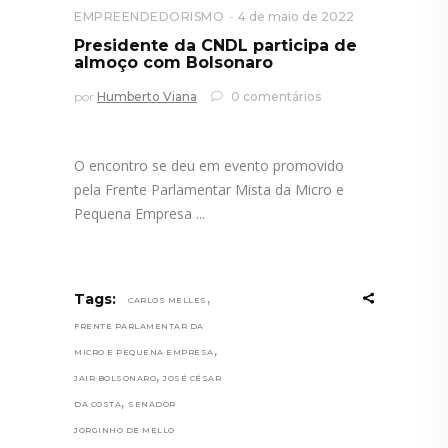
EMPREENDEDORISMO
4 de maio de 2022
Presidente da CNDL participa de
almoço com Bolsonaro
por
Humberto Viana
0 comentários
O encontro se deu em evento promovido
pela Frente Parlamentar Mista da Micro e
Pequena Empresa
,
Tags:
CARLOS MELLES
FRENTE PARLAMENTAR DA
,
MICRO E PEQUENA EMPRESA
,
JAIR BOLSONARO
JOSÉ CÉSAR
,
DA COSTA
SENADOR
JORGINHO DE MELLO