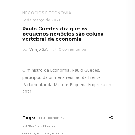
NEGÓCIOS E ECONOMIA
12 de março de 2021
Paulo Guedes diz que os
pequenos negócios são coluna
vertebral da economia
por
Varejo S.A.
0 comentários
O ministro da Economia, Paulo Guedes,
participou da primeira reunião da Frente
Parlamentar da Micro e Pequena Empresa em
2021
,
,
Tags:
BEM
ECONOMIA
EMPRESA SIMPLES DE
,
,
CRÉDITO
FGI PEAC
FRENTE