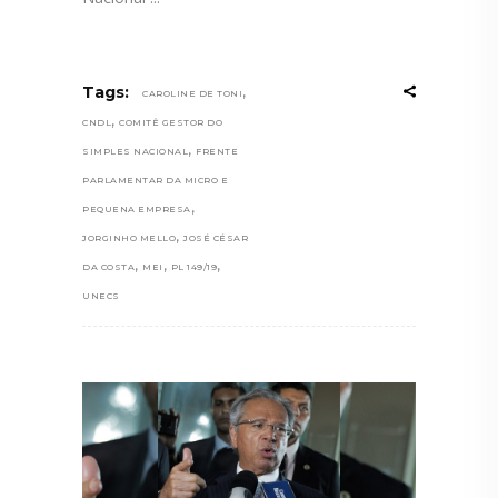
,
Tags:
CAROLINE DE TONI
,
CNDL
COMITÊ GESTOR DO
,
SIMPLES NACIONAL
FRENTE
PARLAMENTAR DA MICRO E
,
PEQUENA EMPRESA
,
JORGINHO MELLO
JOSÉ CÉSAR
,
,
,
DA COSTA
MEI
PL 149/19
UNECS