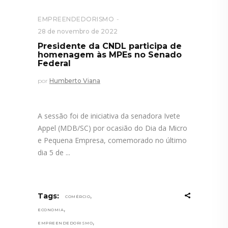
EMPREENDEDORISMO
28 de novembro de 2022
Presidente da CNDL participa de
homenagem às MPEs no Senado
Federal
por
Humberto Viana
A sessão foi de iniciativa da senadora Ivete
Appel (MDB/SC) por ocasião do Dia da Micro
e Pequena Empresa, comemorado no último
dia 5 de
,
Tags:
COMÉRCIO
,
ECONOMIA
,
EMPREENDEDORISMO