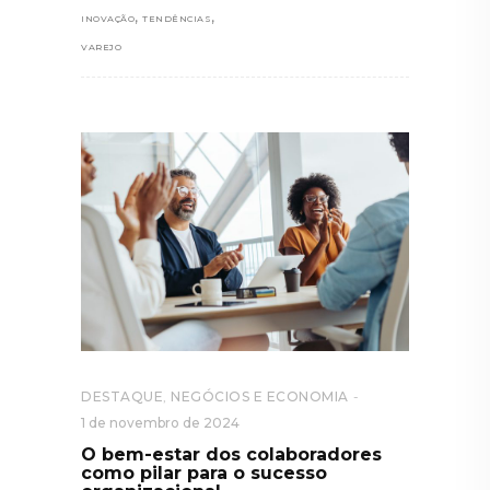
,
,
INOVAÇÃO
TENDÊNCIAS
VAREJO
DESTAQUE
,
NEGÓCIOS E ECONOMIA
1 de novembro de 2024
O bem-estar dos colaboradores
como pilar para o sucesso