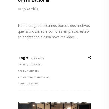
organizacional
por
Alex Akira
Neste artigo, elencamos pontos dos motivos
que isso ocorreu e como as empresas estão
se adaptando a essa nova realidade
,
Tags:
COMÉRCIO
,
,
GESTÃO
INOVAÇÃO
,
PRODUTIVIDADE
,
,
TECNOLOGIA
TENDÊNCIAS
,
VAREJO
VENDAS