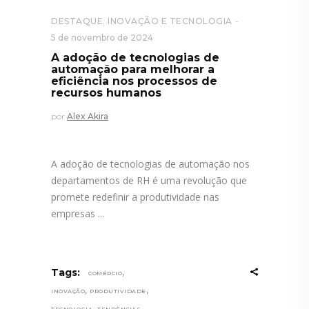
DESTAQUE
,
INOVAÇÃO E TECNOLOGIA
5 de novembro de 2024
A adoção de tecnologias de
automação para melhorar a
eficiência nos processos de
recursos humanos
por
Alex Akira
A adoção de tecnologias de automação nos
departamentos de RH é uma revolução que
promete redefinir a produtividade nas
empresas
,
Tags:
COMÉRCIO
,
,
INOVAÇÃO
PRODUTIVIDADE
,
,
TECNOLOGIA
TENDÊNCIAS