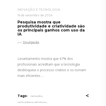
INOVAÇÃO E TECNOLOGIA
16 de setembro de 2024
Pesquisa mostra que
produtividade e criatividade são
os principais ganhos com uso da
IA
por
Divulgação
Levantamento mostra que 67% dos
profissionais acreditam que a tecnologia
desbloqueia o processo criativo e os tornam
mais eficientes
,
Tags:
INOVAÇÃO
,
INTELIGÊNCIA ARTIFICIAL