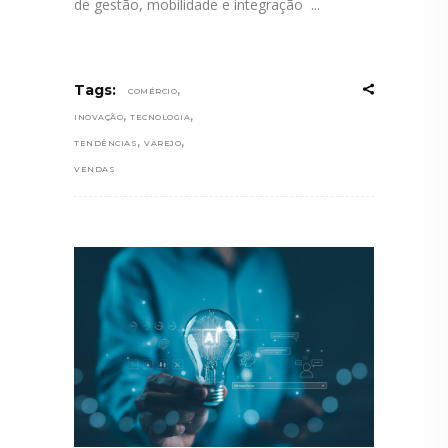
de gestão, mobilidade e integração
,
Tags:
COMÉRCIO
,
,
INOVAÇÃO
TECNOLOGIA
,
,
TENDÊNCIAS
VAREJO
VENDAS