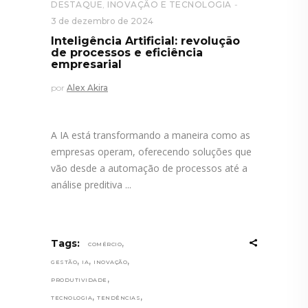
DESTAQUE
,
INOVAÇÃO E TECNOLOGIA
3 de dezembro de 2024
Inteligência Artificial: revolução
de processos e eficiência
empresarial
por
Alex Akira
A IA está transformando a maneira como as
empresas operam, oferecendo soluções que
vão desde a automação de processos até a
análise preditiva
,
Tags:
COMÉRCIO
,
,
,
GESTÃO
IA
INOVAÇÃO
,
PRODUTIVIDADE
,
,
TECNOLOGIA
TENDÊNCIAS