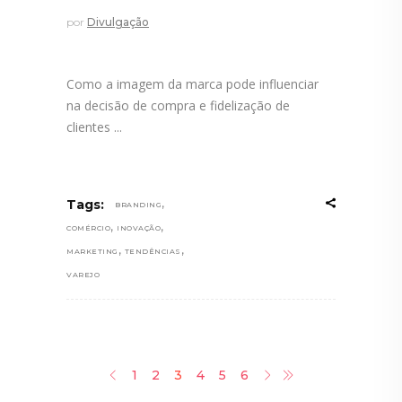
por
Divulgação
Como a imagem da marca pode influenciar
na decisão de compra e fidelização de
clientes
,
Tags:
BRANDING
,
,
COMÉRCIO
INOVAÇÃO
,
,
MARKETING
TENDÊNCIAS
VAREJO
1
2
3
4
5
6