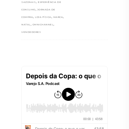
,
SAZONAIS
EXPERIÊNCIA DE
,
CONSUMO
JORNADA DE
,
,
,
COMPRA
LOJA FÍSICA
MARCA
,
,
NATAL
OMNICHANNEL
VENDEDORES