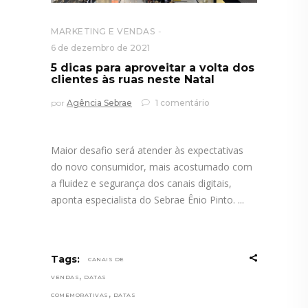
MARKETING E VENDAS
6 de dezembro de 2021
5 dicas para aproveitar a volta dos
clientes às ruas neste Natal
por
Agência Sebrae
1 comentário
Maior desafio será atender às expectativas
do novo consumidor, mais acostumado com
a fluidez e segurança dos canais digitais,
aponta especialista do Sebrae Ênio Pinto.
Tags:
CANAIS DE
,
VENDAS
DATAS
,
COMEMORATIVAS
DATAS