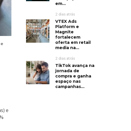
em...
2 dias atrás
VTEX Ads
Platform e
Magnite
fortalecem
oferta em retail
 e
media na...
2 dias atrás
TikTok avança na
jornada de
compra e ganha
espaço nas
campanhas...
s) e
6%