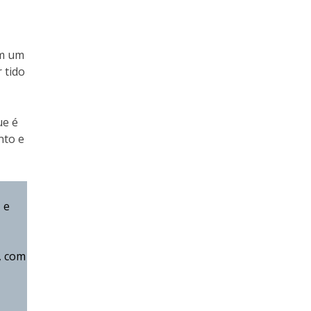
em um
 tido
ue é
nto e
 e
, com