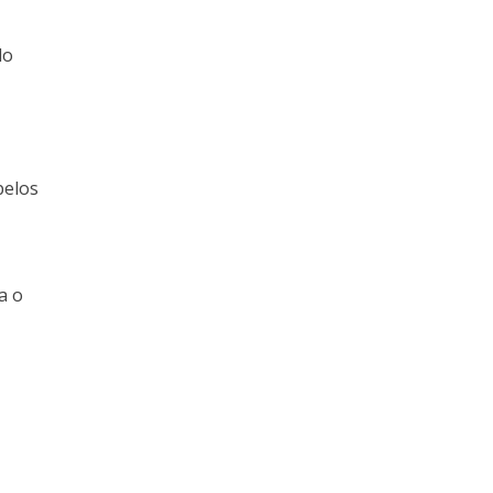
do
pelos
a o