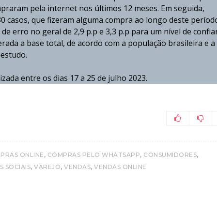
mpraram pela internet nos últimos 12 meses. Em seguida,
0 casos, que fizeram alguma compra ao longo deste períod
 erro no geral de 2,9 p.p e 3,3 p.p para um nível de confia
ada a base total, de acordo com a população brasileira e a
 estudo.
lizada entre os dias 17 a 25 de julho 2023.
,
,
,
PRAS ONLINE
COMPRAS PELO WHATSAPP
CONSUMIDORES
,
,
,
S SOCIAIS
VAREJO
VENDAS
VENDAS ONLINE