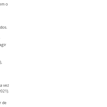
rem o
dos.
r
agir
),
a vez
021).
r de