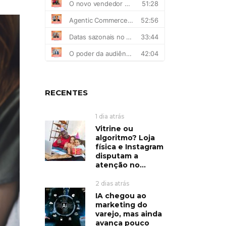
RECENTES
1 dia atrás
Vitrine ou
algoritmo? Loja
física e Instagram
disputam a
atenção no...
2 dias atrás
IA chegou ao
marketing do
varejo, mas ainda
avança pouco