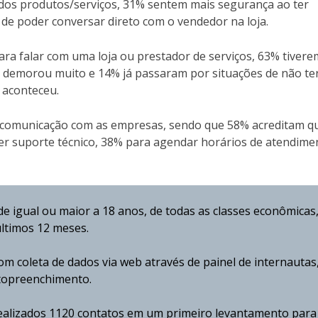
dos produtos/serviços, 31% sentem mais segurança ao ter
de poder conversar direto com o vendedor na loja.
ra falar com uma loja ou prestador de serviços, 63% tiver
 demorou muito e 14% já passaram por situações de não ter
 aconteceu.
comunicação com as empresas, sendo que 58% acreditam q
er suporte técnico, 38% para agendar horários de atendime
 igual ou maior a 18 anos, de todas as classes econômicas,
últimos 12 meses.
om coleta de dados via web através de painel de internautas
utopreenchimento.
alizados 1120 contatos em um primeiro levantamento para