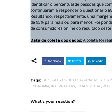
identificar o percentual de pessoas que co
continuaram a responder o questionário 88
Resultando, respectivamente, uma margem de
de 95% para mais ou para menos. Foi ponder
de consumidores online do resultado deste
Data de coleta dos dados:
A coleta foi rea
facebook
twitter
linkedin
,
,
Tags:
APLICATIVOS DE LOJA
COMÉRCIO
COM
,
,
,
ECONOMIA
INTERNAUTAS
LOJA VIRTUAL
REDE
What's your reaction?