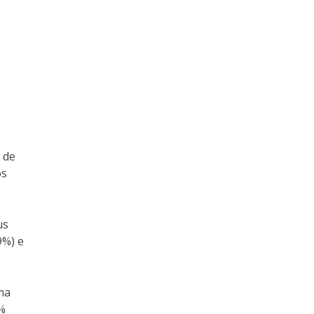
 de
os
us
9%) e
ma
3%