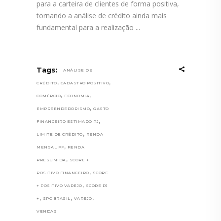
para a carteira de clientes de forma positiva,
tornando a análise de crédito ainda mais
fundamental para a realização
Tags:
ANÁLISE DE
,
,
CRÉDITO
CADASTRO POSITIVO
,
,
COMÉRCIO
ECONOMIA
,
EMPREENDEDORISMO
GASTO
,
FINANCEIRO ESTIMADO PJ
,
LIMITE DE CRÉDITO
RENDA
,
MENSAL PF
RENDA
,
PRESUMIDA
SCORE +
,
POSITIVO FINANCEIRO
SCORE
,
+ POSITIVO VAREJO
SCORE PJ
,
,
,
+
SPC BRASIL
VAREJO
VENDAS