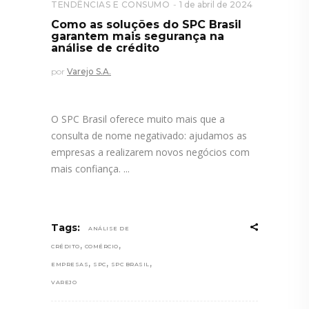
TENDÊNCIAS E CONSUMO
1 de abril de 2024
Como as soluções do SPC Brasil
garantem mais segurança na
análise de crédito
por
Varejo S.A.
O SPC Brasil oferece muito mais que a
consulta de nome negativado: ajudamos as
empresas a realizarem novos negócios com
mais confiança.
Tags:
ANÁLISE DE
,
,
CRÉDITO
COMÉRCIO
,
,
,
EMPRESAS
SPC
SPC BRASIL
VAREJO