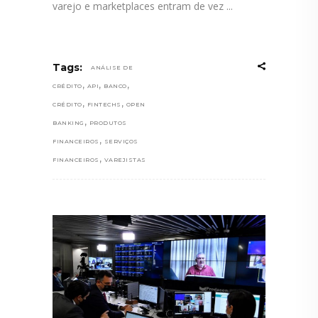
varejo e marketplaces entram de vez
Tags:
ANÁLISE DE
,
,
,
CRÉDITO
API
BANCO
,
,
CRÉDITO
FINTECHS
OPEN
,
BANKING
PRODUTOS
,
FINANCEIROS
SERVIÇOS
,
FINANCEIROS
VAREJISTAS