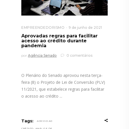
EMPREENDEDORISMO
9 de junho de 2021
Aprovadas regras para facilitar
acesso ao crédito durante
pandemia
por
Agência Senado
0 comentários
O Plenário do Senado aprovou nesta terça-
feira (8) o Projeto de Lei de Conversão (PLV)
11/2021, que estabelece regras para facilitar
o acesso ao crédito
Tags:
ACESSO AO
,
CRÉDITO
ANÁLISE DE