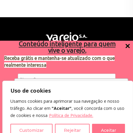
Conteúdo inteligente para quem
vive o varejo.
Receba grátis e mantenha-se atualizado com o que
realmente interessa
Sugestões de pauta
varejosa@cndl.org.br
Utilizamos cookies para oferecer melhor
Uso de cookies
experiência, melhorar o desempenho, analisar
Usamos cookies para aprimorar sua navegação e nosso
como você interage em nosso site e
Eu concordo em receber comunicações.
tráfego. Ao clicar em
"Aceitar"
, você concorda com o uso
personalizar conteúdo.
2024®. Todos os direitos reservados.
Ao informar meus dados, eu concordo com a
de cookies e nossa
Política de Privacidade.
Política de Privacidade
.
Recusar Cookies
Aceitar Cookies
Customizar
Rejeitar
Aceitar