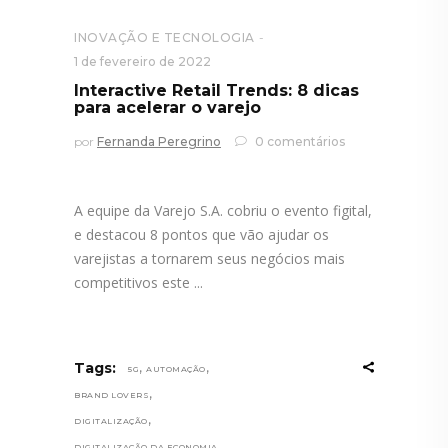
INOVAÇÃO E TECNOLOGIA
1 de fevereiro de 2022
Interactive Retail Trends: 8 dicas
para acelerar o varejo
por
Fernanda Peregrino
0 comentários
A equipe da Varejo S.A. cobriu o evento figital,
e destacou 8 pontos que vão ajudar os
varejistas a tornarem seus negócios mais
competitivos este
,
,
Tags:
5G
AUTOMAÇÃO
,
BRAND LOVERS
,
DIGITALIZAÇÃO
,
DIGITALIZAÇÃO DA ECONOMIA