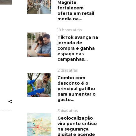
Magnite
fortalecem
oferta em retail
media na...
18 horas atrás
TikTok avança na
jornada de
compra e ganha
espaço nas
campanhas...
2 dias atrás
Combo com
desconto é o
principal gatilho
para aumentar o
gasto...
3 dias atrás
Geolocalização
vira ponto crítico
na segurança
digital e acende