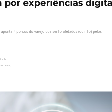
 por experiências digita
aponta 4 pontos do varejo que serão afetados (ou não) pelos
,
ISMO
,
,
VAREJO