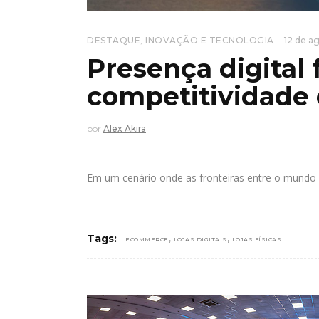
DESTAQUE
,
INOVAÇÃO E TECNOLOGIA
12 de a
Presença digital 
competitividade d
por
Alex Akira
Em um cenário onde as fronteiras entre o mundo f
,
,
Tags:
ECOMMERCE
LOJAS DIGITAIS
LOJAS FÍSICAS