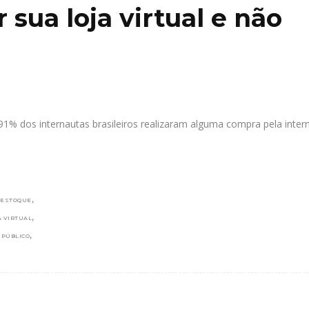
r sua loja virtual e não
% dos internautas brasileiros realizaram alguma compra pela inter
,
ESTOQUE
,
A VIRTUAL
,
,
PÚBLICO