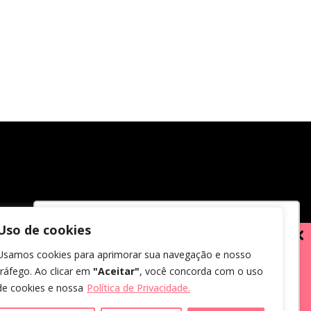
Uso de cookies
Utilizamos cookies para oferecer melhor
Usamos cookies para aprimorar sua navegação e nosso
experiência, melhorar o desempenho,
tráfego. Ao clicar em
"Aceitar"
, você concorda com o uso
analisar como você interage em nosso
de cookies e nossa
Política de Privacidade.
site e personalizar conteúdo.
em receber comunicações.