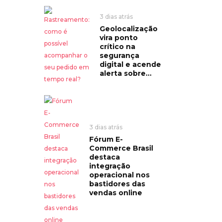
3 dias atrás
Geolocalização
vira ponto
crítico na
segurança
digital e acende
alerta sobre...
3 dias atrás
Fórum E-
Commerce Brasil
destaca
integração
operacional nos
bastidores das
vendas online