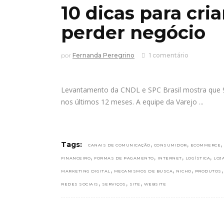
10 dicas para cria
perder negócio
por
Fernanda Peregrino
1 comentário
Levantamento da CNDL e SPC Brasil mostra que 91
nos últimos 12 meses. A equipe da Varejo
,
,
,
Tags:
CANAIS DE COMUNICAÇÃO
CONSUMIDOR
ECOMMERCE
,
,
,
,
FINANCEIRO
FORMAS DE PAGAMENTO
INTERNET
LOGÍSTICA
LOJ
,
,
,
MARKETING DIGITAL
MECANISMOS DE BUSCA
NICHO
PRODUTOS
,
,
,
REDES SOCIAIS
SERVIÇOS
SITE
WEBSITE