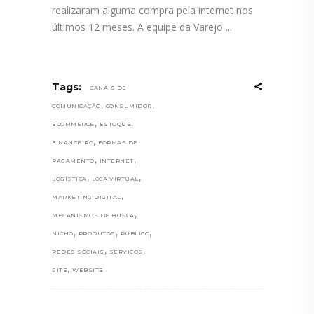
realizaram alguma compra pela internet nos
últimos 12 meses. A equipe da Varejo
Tags:
CANAIS DE
,
,
COMUNICAÇÃO
CONSUMIDOR
,
,
ECOMMERCE
ESTOQUE
,
FINANCEIRO
FORMAS DE
,
,
PAGAMENTO
INTERNET
,
,
LOGÍSTICA
LOJA VIRTUAL
,
MARKETING DIGITAL
,
MECANISMOS DE BUSCA
,
,
,
NICHO
PRODUTOS
PÚBLICO
,
,
REDES SOCIAIS
SERVIÇOS
,
SITE
WEBSITE