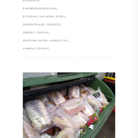
ECONOMIA
,
EMPREENDEDORISMO
,
,
,
ESTOQUE
INFLAÇÃO
JUROS
,
,
MARKETPLACE
NEGÓCIO
,
,
PREÇOS
PRICING
,
,
RENTABILIDADE
VAREJISTAS
,
VAREJO
VENDAS