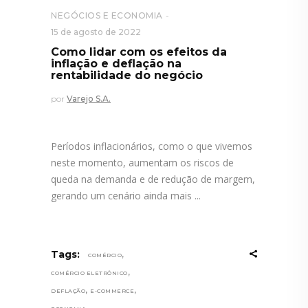
NEGÓCIOS E ECONOMIA
15 de agosto de 2022
Como lidar com os efeitos da
inflação e deflação na
rentabilidade do negócio
por
Varejo S.A.
Períodos inflacionários, como o que vivemos
neste momento, aumentam os riscos de
queda na demanda e de redução de margem,
gerando um cenário ainda mais
,
Tags:
COMÉRCIO
,
COMÉRCIO ELETRÔNICO
,
,
DEFLAÇÃO
E-COMMERCE
,