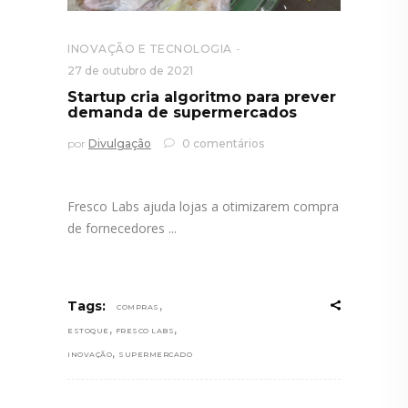
INOVAÇÃO E TECNOLOGIA
27 de outubro de 2021
Startup cria algoritmo para prever
demanda de supermercados
por
Divulgação
0 comentários
Fresco Labs ajuda lojas a otimizarem compra
de fornecedores
,
Tags:
COMPRAS
,
,
ESTOQUE
FRESCO LABS
,
INOVAÇÃO
SUPERMERCADO