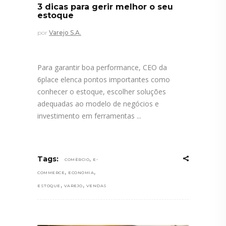
3 dicas para gerir melhor o seu
estoque
por
Varejo S.A.
Para garantir boa performance, CEO da
6place elenca pontos importantes como
conhecer o estoque, escolher soluções
adequadas ao modelo de negócios e
investimento em ferramentas
,
Tags:
COMÉRCIO
E-
,
,
COMMERCE
ECONOMIA
,
,
ESTOQUE
VAREJO
VENDAS