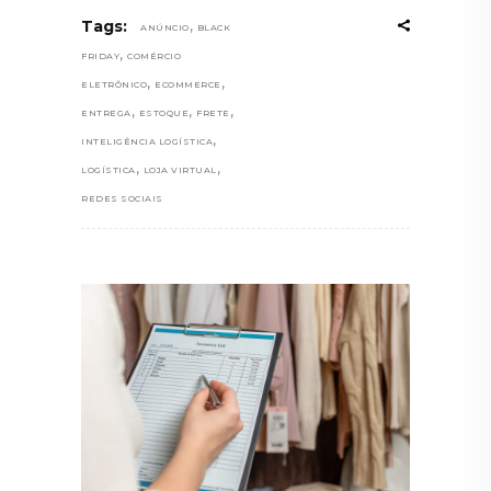
,
Tags:
ANÚNCIO
BLACK
,
FRIDAY
COMÉRCIO
,
,
ELETRÔNICO
ECOMMERCE
,
,
,
ENTREGA
ESTOQUE
FRETE
,
INTELIGÊNCIA LOGÍSTICA
,
,
LOGÍSTICA
LOJA VIRTUAL
REDES SOCIAIS