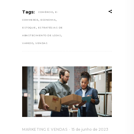
,
Tags:
COMÉRCIO
E-
,
,
COMMERCE
ECONOMIA
,
ESTOQUE
ESTRATÉGIAS DE
,
ABASTECIMENTO DE LOJAS
,
VAREJO
VENDAS
MARKETING E VENDAS
15 de junho de 2023