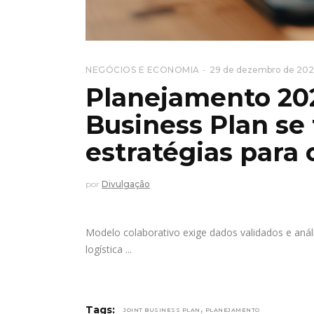
NEGÓCIOS E ECONOMIA
29 de dezembro de 202
Planejamento 202
Business Plan se
estratégias para 
por
Divulgação
Modelo colaborativo exige dados validados e aná
logística
,
Tags:
JOINT BUSINESS PLAN
PLANEJAMENTO