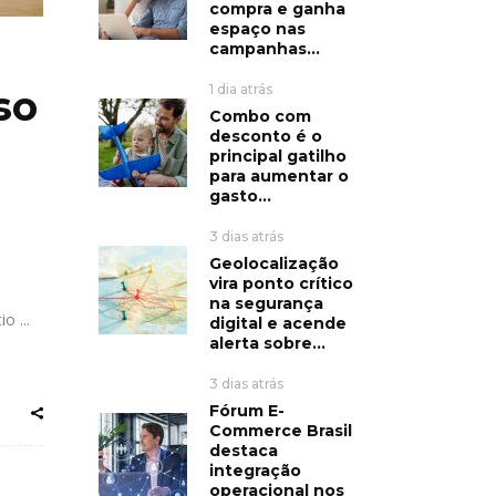
compra e ganha
espaço nas
campanhas...
1 dia atrás
so
Combo com
desconto é o
principal gatilho
para aumentar o
gasto...
3 dias atrás
Geolocalização
vira ponto crítico
na segurança
cio
digital e acende
alerta sobre...
3 dias atrás
Fórum E-
Commerce Brasil
destaca
integração
operacional nos