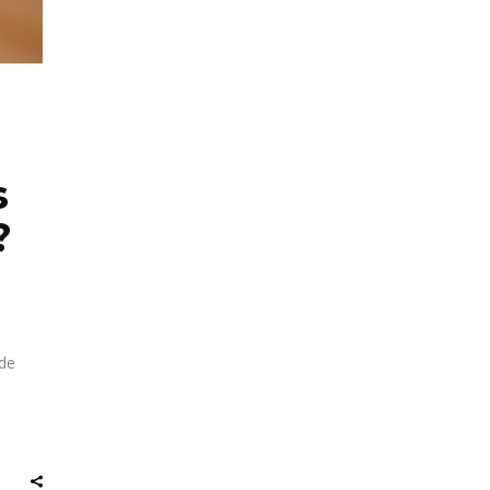
s
?
 de