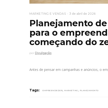
MARKETING E VENDAS
3 de abril de 2026
Planejamento de 
para o empreend
começando do z
por
Divulgação
Antes de pensar em campanhas e anúncios, o emp
,
,
Tags:
EMPREENDEDOR
MARKETING
PLANEJAMENTO