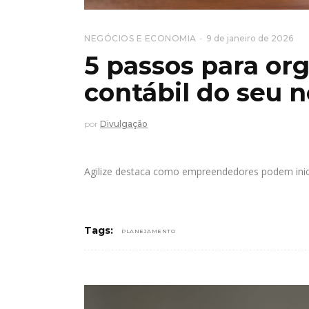
NEGÓCIOS E ECONOMIA
9 de janeiro de 2026
5 passos para or
contábil do seu 
por
Divulgação
Agilize destaca como empreendedores podem inicia
Tags:
PLANEJAMENTO