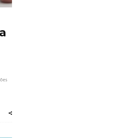
 a
ções