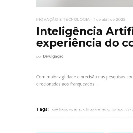
INOVAÇÃO E TECNOLOGIA
1 de abril de 2025
Inteligência Artif
experiência do 
por
Divulgação
Com maior agilidade e precisão nas pesquisas com 
direcionadas aos franqueados
,
,
,
,
Tags:
COMÉRCIO
IA
INTELIGÊNCIA ARTIFICIAL
VAREJO
VEN