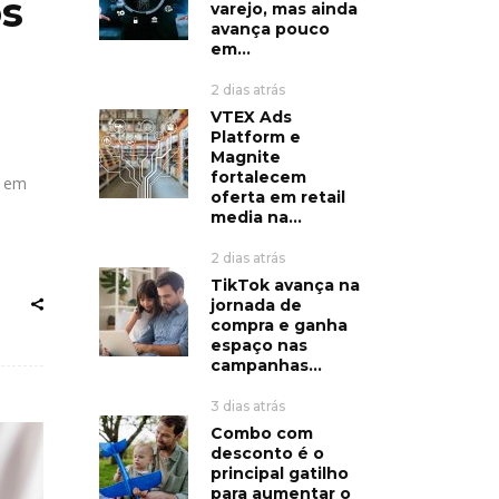
os
varejo, mas ainda
avança pouco
em...
2 dias atrás
VTEX Ads
Platform e
Magnite
fortalecem
a em
oferta em retail
media na...
2 dias atrás
TikTok avança na
jornada de
compra e ganha
espaço nas
campanhas...
3 dias atrás
Combo com
desconto é o
principal gatilho
para aumentar o