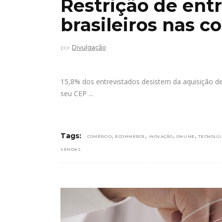
Restrição de ent
brasileiros nas c
por
Divulgação
15,8% dos entrevistados desistem da aquisição d
seu CEP
,
,
,
,
Tags:
COMÉRCIO
ECOMMERCE
INOVAÇÃO
ONLINE
TECNOLGI
VENDAS