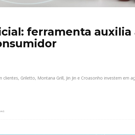
icial: ferramenta auxilia
consumidor
clientes, Griletto, Montana Grill, Jin Jin e Croasonho investem em a
DAS