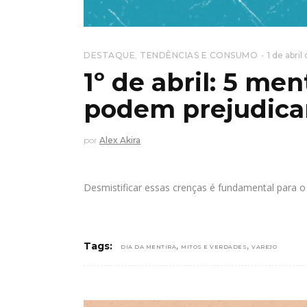
DESTAQUE
,
TENDÊNCIAS E CONSUMO
1 de abri
1º de abril: 5 me
podem prejudicar
por
Alex Akira
Desmistificar essas crenças é fundamental para
,
,
Tags:
DIA DA MENTIRA
MITOS E VERDADES
VAREJO