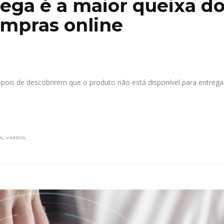
rega é a maior queixa d
ompras online
epois de descobrirem que o produto não está disponível para entreg
,
,
A
VAREJO