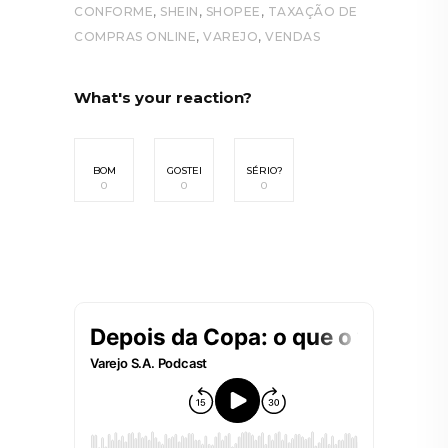
,
,
,
CONFORME
SHEIN
SHOPEE
TAXAÇÃO DE
,
,
COMPRAS ONLINE
VAREJO
VENDAS
What's your reaction?
BOM
GOSTEI
SÉRIO?
0
0
0