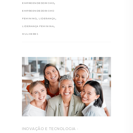
,
EMPREENDEDORISMO
EMPREENDEDORISMO
,
,
FEMININO
LIDERANÇA
,
LIDERANÇA FEMININA
MULHERES
INOVAÇÃO E TECNOLOGIA