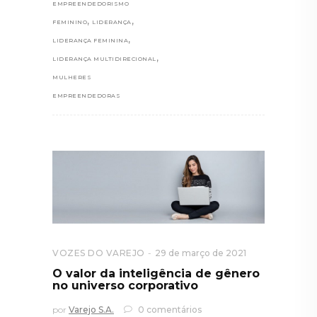
EMPREENDEDORISMO
,
,
FEMININO
LIDERANÇA
,
LIDERANÇA FEMININA
,
LIDERANÇA MULTIDIRECIONAL
MULHERES
EMPREENDEDORAS
VOZES DO VAREJO
29 de março de 2021
O valor da inteligência de gênero
no universo corporativo
por
Varejo S.A.
0 comentários