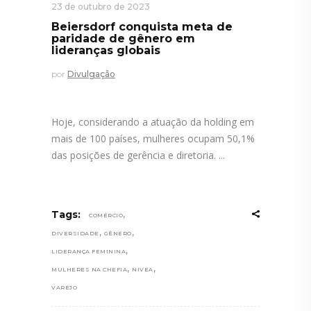
23 de outubro de 2023
Beiersdorf conquista meta de
paridade de gênero em
lideranças globais
por
Divulgação
Hoje, considerando a atuação da holding em
mais de 100 países, mulheres ocupam 50,1%
das posições de gerência e diretoria.
,
Tags:
COMÉRCIO
,
,
DIVERSIDADE
GÊNERO
,
LIDERANÇA FEMININA
,
,
MULHERES NA CHEFIA
NIVEA
VAREJO