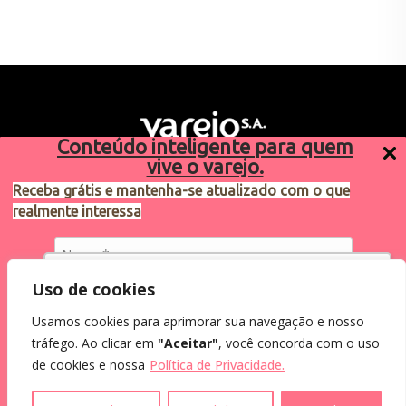
Conteúdo inteligente para quem
vive o varejo.
Receba grátis e mantenha-se atualizado com o que
realmente interessa
Sugestões de pauta
varejosa@cndl.org.br
Utilizamos cookies para oferecer melhor
Uso de cookies
experiência, melhorar o desempenho, analisar
Usamos cookies para aprimorar sua navegação e nosso
como você interage em nosso site e
Eu concordo em receber comunicações.
tráfego. Ao clicar em
"Aceitar"
, você concorda com o uso
personalizar conteúdo.
2024®. Todos os direitos reservados.
Ao informar meus dados, eu concordo com a
de cookies e nossa
Política de Privacidade.
Política de Privacidade
.
Recusar Cookies
Aceitar Cookies