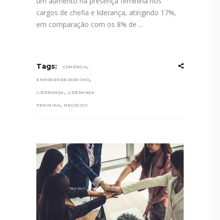
um aumento na presença feminina nos
cargos de chefia e liderança, atingindo 17%,
em comparação com os 8% de
,
Tags:
COMÉRCIO
,
EMPREENDEDORISMO
,
LIDERANÇA
LIDERANÇA
,
FEMININA
NEGÓCIOS