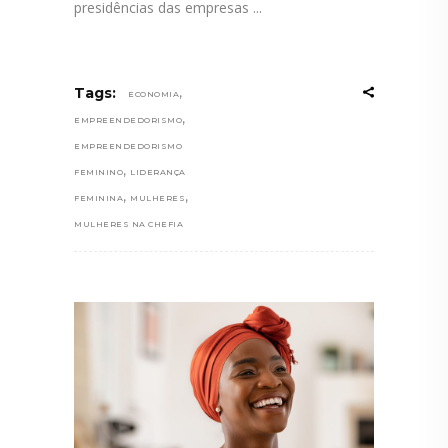
presidências das empresas
,
Tags:
ECONOMIA
,
EMPREENDEDORISMO
EMPREENDEDORISMO
,
FEMININO
LIDERANÇA
,
,
FEMININA
MULHERES
MULHERES NA CHEFIA